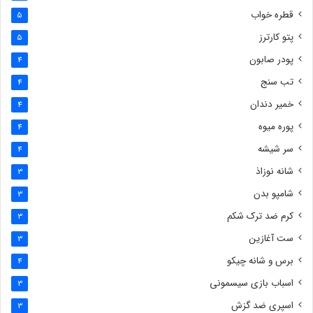
قطره خواب
5
پتو کارترز
5
پودر صابون
4
تب سنج
4
خمیر دندان
4
پوره میوه
4
سر شیشه
4
شانه نوزاذ
3
شامپو بدن
3
کرم ضد ترک شکم
3
ست آغازین
3
برس و شانه چیکو
4
اسباب بازی سیسمونی
3
اسپری ضد گزش
3