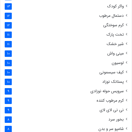
واکر کودک
13
دستمال مرطوب
12
کرم سوختگی
12
تخت پارک
11
شیر خشک
11
مینی واش
10
لوسیون
10
کیف سیسمونی
10
پستانک نوزاد
10
سرویس حوله نوزادی
9
کرم مرطوب کننده
9
نی نی لای لای
9
بخور سرد
8
شامپو سر و بدن
8