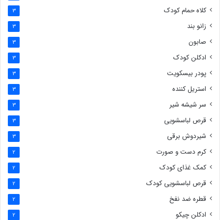
کلاه حمام کودک
3
زانو بند
3
صابون
3
ادکلن کودک
3
پودر بیسکویت
3
استریل کننده
3
سر شیشه شیر
3
قرص لباسشویی
3
شیردوش برقی
3
کرم دست و صورت
2
کمک غذای کودک
2
قرص لباسشویی کودک
2
قطره ضد نفخ
2
ادکلن چیکو
2