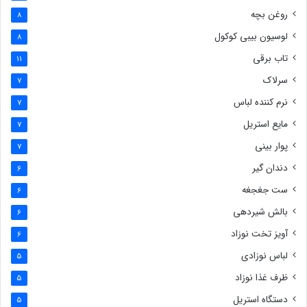
روغن بچه
8
لوسیون بیبی کوکول
8
تاب برقی
11
سرلاک
7
نرم کننده لباس
7
مایع استریل
7
پوار بینی
7
دندان گیر
6
ست جغجغه
6
بالش شیردهی
6
آویز تخت نوزاد
6
لباس نوزادی
5
ظرف غذا نوزاد
5
دستگاه استریل
5