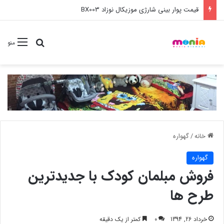
خرید عمده ست مانیکور نوزاد خارجی
جستجو برا
منو
خانه
/
گهواره
گهواره
فروش مبلمان کودک با جدیدترین
طرح ها
خرداد 26, 1394
0
کمتر از یک دقیقه