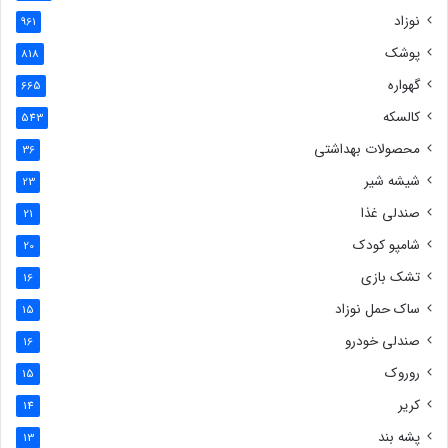
نوزاد
961
پوشک
818
گهواره
665
کالسکه
543
محصولات بهداشتی
36
شیشه شیر
23
صندلی غذا
21
شامپو کودک
20
تشک بازی
16
ساک حمل نوزاد
15
صندلی خودرو
16
روروک
15
کریر
14
پشه بند
13