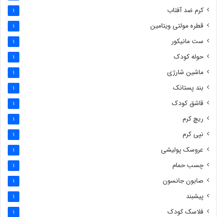
کرم ضد آفتاب
1
قطره مولتی ویتامین
1
ست مانیکور
1
حوله کودک
1
ماشین شارژی
1
بند پستانک
1
قاشق کودک
1
ریچ کرم
1
نپی کرم
1
عروسک پولیشی
1
چسب حمام
1
صابون جانسون
1
پیشبند
1
فلاسک کودک
1