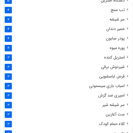
دستگاه استریل
5
تب سنج
4
سر شیشه
4
خمیر دندان
4
پودر صابون
4
پوره میوه
4
استریل کننده
3
شیردوش برقی
3
قرص لباسشویی
3
اسباب بازی سیسمونی
3
اسپری ضد گزش
3
سر شیشه شیر
3
ست آغازین
3
کلاه حمام کودک
3