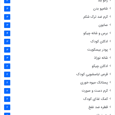
زانو بند
3
شامپو بدن
3
کرم ضد ترک شکم
3
صابون
3
برس و شانه چیکو
4
ادکلن کودک
3
پودر بیسکویت
3
شانه نوزاذ
3
ادکلن چیکو
2
قرص لباسشویی کودک
2
پستانک میوه خوری
2
کرم دست و صورت
2
کمک غذای کودک
2
قطره ضد نفخ
2