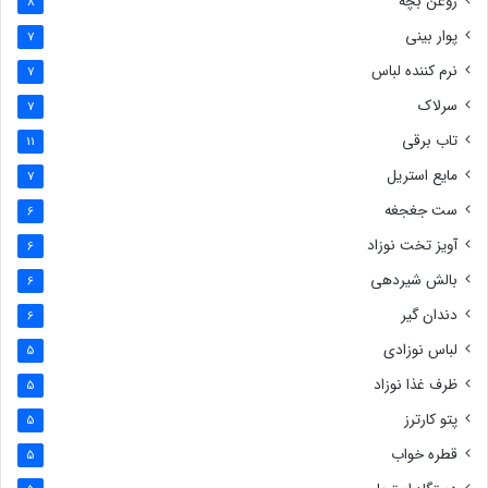
روغن بچه
8
پوار بینی
7
نرم کننده لباس
7
سرلاک
7
تاب برقی
11
مایع استریل
7
ست جغجغه
6
آویز تخت نوزاد
6
بالش شیردهی
6
دندان گیر
6
لباس نوزادی
5
ظرف غذا نوزاد
5
پتو کارترز
5
قطره خواب
5