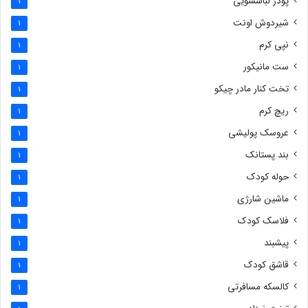
پودر لباسشویی
1
شیردوش اونت
1
نپی کرم
1
ست مانیکور
1
تخت کنار مادر چیکو
1
ریچ کرم
1
عروسک پولیشی
1
بند پستانک
1
حوله کودک
1
ماشین شارژی
1
فلاسک کودک
1
پیشبند
1
قاشق کودک
1
کالسکه مسافرتی
1