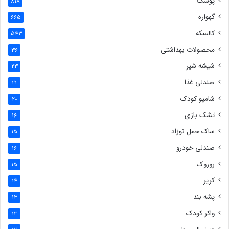
پوشک
818
گهواره
665
کالسکه
543
محصولات بهداشتی
36
شیشه شیر
23
صندلی غذا
21
شامپو کودک
20
تشک بازی
16
ساک حمل نوزاد
15
صندلی خودرو
16
روروک
15
کریر
14
پشه بند
13
واکر کودک
13