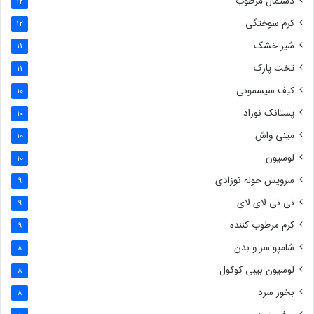
دستمال مرطوب
12
کرم سوختگی
12
شیر خشک
11
تخت پارک
11
کیف سیسمونی
10
پستانک نوزاد
10
مینی واش
10
لوسیون
10
سرویس حوله نوزادی
9
نی نی لای لای
9
کرم مرطوب کننده
9
شامپو سر و بدن
8
لوسیون بیبی کوکول
8
بخور سرد
8