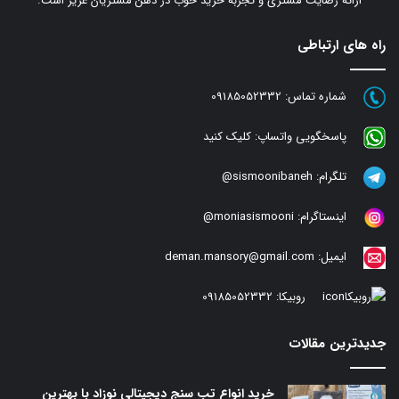
ارائه رضایت مشتری و تجربه خرید خوب در ذهن مشتریان عزیز است.
راه های ارتباطی
شماره تماس:
09185052332
پاسخگویی واتساپ:
کلیک کنید
تلگرام:
sismoonibaneh@
اینستاگرام:
moniasismooni@
ایمیل:
deman.mansory@gmail.com
روبیکا:
09185052332
جدیدترین مقالات
خرید انواع تب سنج دیجیتالی نوزاد با بهترین