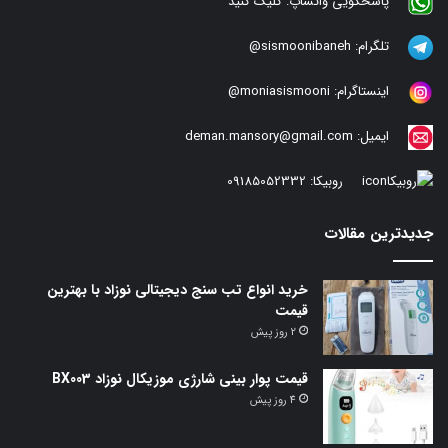
پاسخگویی واتساپ:
کلیک کنید
تلگرام:
sismoonibaneh@
اینستاگرام:
moniasismooni@
ایمیل:
deman.mansory@gmail.com
روبیکا:
09185052332
جدیدترین مقالات
خرید انواع تب سنج دیجیتالی نوزاد با بهترین
قیمت
2 روز پیش
قیمت پوار بینی شارژی موزیکال نوزاد BX003
4 روز پیش