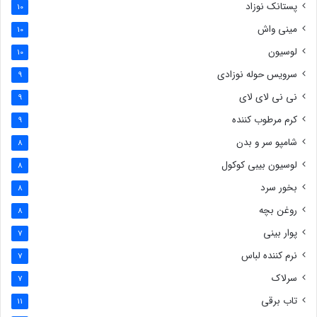
پستانک نوزاد
10
مینی واش
10
لوسیون
10
سرویس حوله نوزادی
9
نی نی لای لای
9
کرم مرطوب کننده
9
شامپو سر و بدن
8
لوسیون بیبی کوکول
8
بخور سرد
8
روغن بچه
8
پوار بینی
7
نرم کننده لباس
7
سرلاک
7
تاب برقی
11