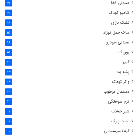
صندلی غذا
21
شامپو کودک
20
تشک بازی
16
ساک حمل نوزاد
15
صندلی خودرو
16
روروک
15
کریر
14
پشه بند
13
واکر کودک
13
دستمال مرطوب
12
کرم سوختگی
12
شیر خشک
11
تخت پارک
11
کیف سیسمونی
10