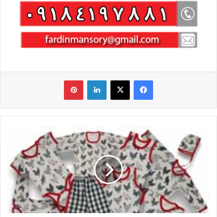
فیس بوک
X
لینکدین
‫پین‌ترست