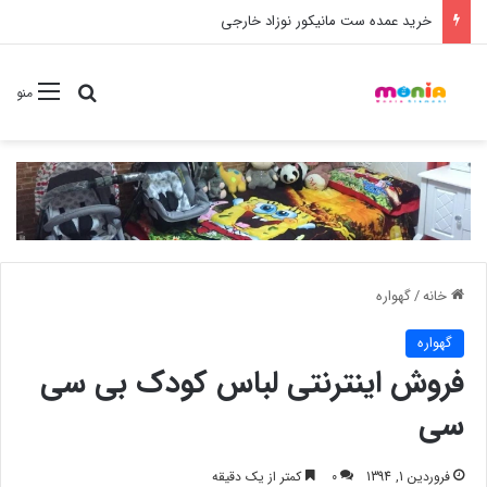
خرید عمده ست مانیکور نوزاد خارجی
جستجو برا
منو
خانه
/
گهواره
گهواره
فروش اینترنتی لباس کودک بی سی
سی
فروردین 1, 1394
0
کمتر از یک دقیقه