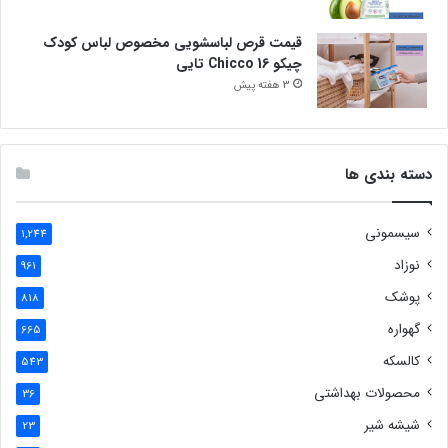
قیمت قرص لباسشویی مخصوص لباس کودک
چیکو Chicco 16 تایی
3 هفته پیش
دسته بندی ها
سیسمونی
1,244
نوزاد
961
پوشک
818
گهواره
665
کالسکه
543
محصولات بهداشتی
36
شیشه شیر
23