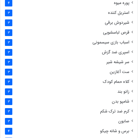
پوره میوه
4
استریل کننده
3
شیردوش برقی
3
قرص لباسشویی
3
اسباب بازی سیسمونی
3
اسپری ضد گزش
3
سر شیشه شیر
3
ست آغازین
3
کلاه حمام کودک
3
زانو بند
3
شامپو بدن
3
کرم ضد ترک شکم
3
صابون
3
برس و شانه چیکو
4