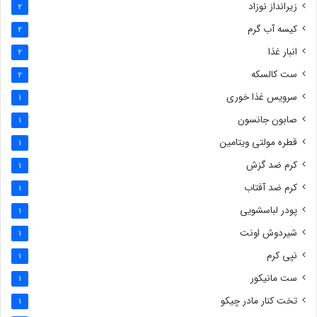
زیرانداز نوزاد
2
کیسه آب گرم
2
انبار غذا
2
ست کالسکه
2
سرویس غذا خوری
1
صابون جانسون
1
قطره مولتی ویتامین
1
کرم ضد گزش
1
کرم ضد آفتاب
1
پودر لباسشویی
1
شیردوش اونت
1
نپی کرم
1
ست مانیکور
1
تخت کنار مادر چیکو
1