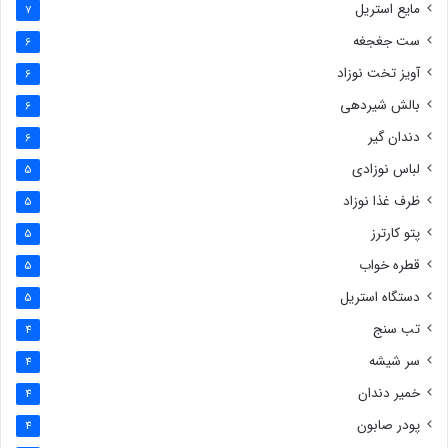
مایع استریل
7
ست جغجغه
6
آویز تخت نوزاد
6
بالش شیردهی
6
دندان گیر
6
لباس نوزادی
5
ظرف غذا نوزاد
5
پتو کارترز
5
قطره خواب
5
دستگاه استریل
5
تب سنج
4
سر شیشه
4
خمیر دندان
4
پودر صابون
4