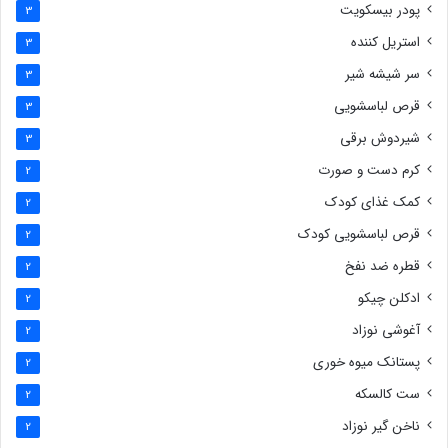
پودر بیسکویت
3
استریل کننده
3
سر شیشه شیر
3
قرص لباسشویی
3
شیردوش برقی
3
کرم دست و صورت
2
کمک غذای کودک
2
قرص لباسشویی کودک
2
قطره ضد نفخ
2
ادکلن چیکو
2
آغوشی نوزاد
2
پستانک میوه خوری
2
ست کالسکه
2
ناخن گیر نوزاد
2