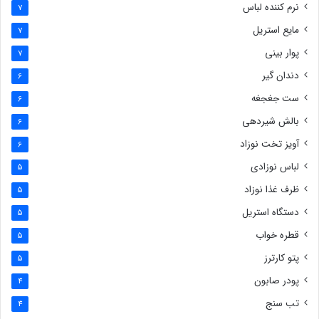
نرم کننده لباس
7
مایع استریل
7
پوار بینی
7
دندان گیر
6
ست جغجغه
6
بالش شیردهی
6
آویز تخت نوزاد
6
لباس نوزادی
5
ظرف غذا نوزاد
5
دستگاه استریل
5
قطره خواب
5
پتو کارترز
5
پودر صابون
4
تب سنج
4