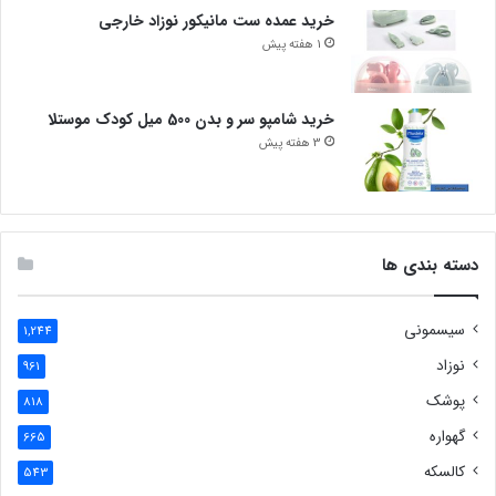
خرید عمده ست مانیکور نوزاد خارجی
1 هفته پیش
خرید شامپو سر و بدن 500 میل کودک موستلا
3 هفته پیش
دسته بندی ها
سیسمونی
1,244
نوزاد
961
پوشک
818
گهواره
665
کالسکه
543