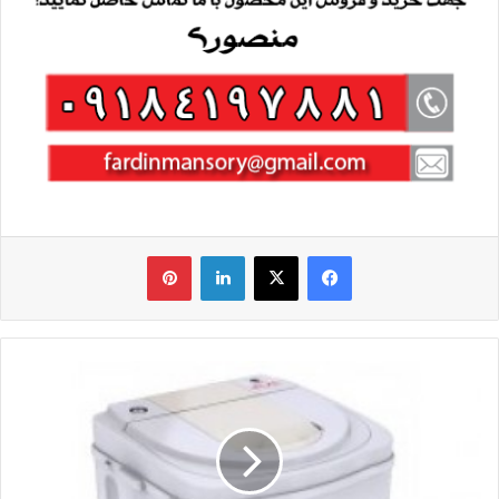
فیس بوک
X
لینکدین
‫پین‌ترست