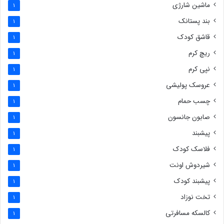
ماشین شارژی
1
بند پستانک
1
قاشق کودک
1
ریچ کرم
1
نپی کرم
1
عروسک پولیشی
1
چسب حمام
1
صابون جانسون
1
پیشبند
1
فلاسک کودک
1
شیردوش اونت
1
پیشبند کودک
1
تخت نوزاد
1
کالسکه مسافرتی
1