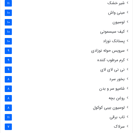
شیر خشک
11
مینی واش
10
لوسیون
10
کیف سیسمونی
10
پستانک نوزاد
10
سرویس حوله نوزادی
9
کرم مرطوب کننده
9
نی نی لای لای
9
بخور سرد
8
شامپو سر و بدن
8
روغن بچه
8
لوسیون بیبی کوکول
8
تاب برقی
11
سرلاک
7