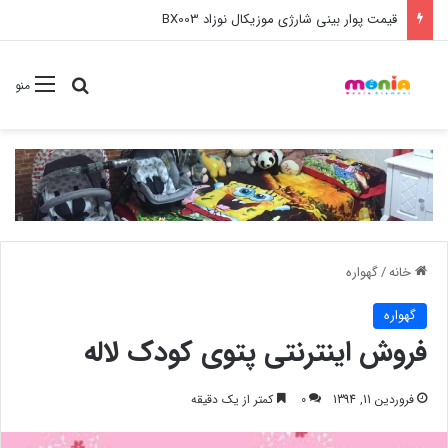
خرید عمده ست مانیکور نوزاد خارجی
جستجو برا
منو
خانه
/
گهواره
گهواره
فروش اینترنتی پتوی کودک لاله
فروردین 11, 1394
0
کمتر از یک دقیقه