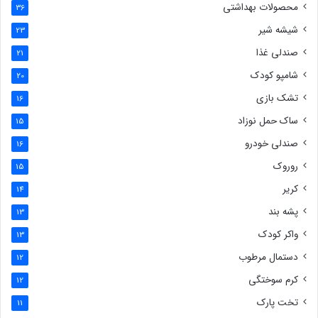
محصولات بهداشتی
36
شیشه شیر
23
صندلی غذا
21
شامپو کودک
20
تشک بازی
16
ساک حمل نوزاد
15
صندلی خودرو
16
روروک
15
کریر
14
پشه بند
13
واکر کودک
13
دستمال مرطوب
12
کرم سوختگی
12
تخت پارک
11