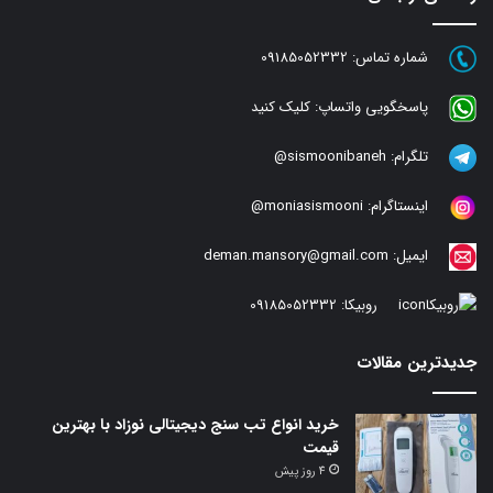
شماره تماس:
09185052332
پاسخگویی واتساپ:
کلیک کنید
تلگرام:
sismoonibaneh@
اینستاگرام:
moniasismooni@
ایمیل:
deman.mansory@gmail.com
روبیکا:
09185052332
جدیدترین مقالات
خرید انواع تب سنج دیجیتالی نوزاد با بهترین
قیمت
4 روز پیش