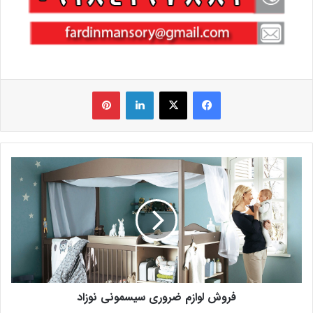
فیس بوک
X
لینکدین
‫پین‌ترست
فروش لوازم ضروری سیسمونی نوزاد