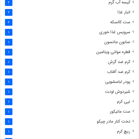
کیسه آب گرم
2
انبار غذا
2
ست کالسکه
2
سرویس غذا خوری
1
صابون جانسون
1
قطره مولتی ویتامین
1
کرم ضد گزش
1
کرم ضد آفتاب
1
پودر لباسشویی
1
شیردوش اونت
1
نپی کرم
1
ست مانیکور
1
تخت کنار مادر چیکو
1
ریچ کرم
1