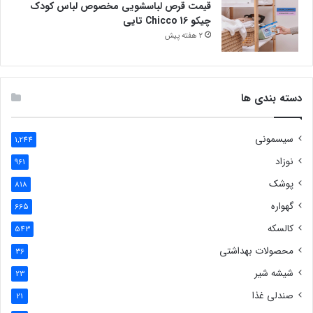
قیمت قرص لباسشویی مخصوص لباس کودک
چیکو Chicco 16 تایی
2 هفته پیش
دسته بندی ها
سیسمونی
1,244
نوزاد
961
پوشک
818
گهواره
665
کالسکه
543
محصولات بهداشتی
36
شیشه شیر
23
صندلی غذا
21