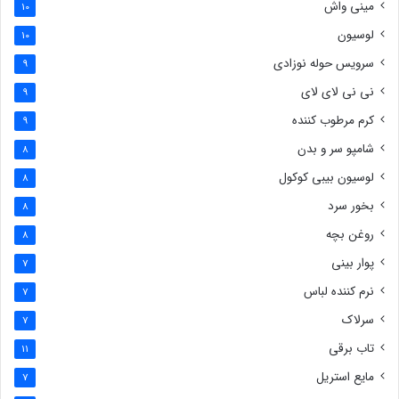
مینی واش
10
لوسیون
10
سرویس حوله نوزادی
9
نی نی لای لای
9
کرم مرطوب کننده
9
شامپو سر و بدن
8
لوسیون بیبی کوکول
8
بخور سرد
8
روغن بچه
8
پوار بینی
7
نرم کننده لباس
7
سرلاک
7
تاب برقی
11
مایع استریل
7