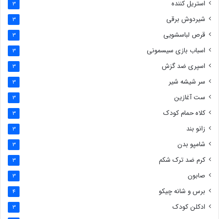
استریل کننده
3
شیردوش برقی
3
قرص لباسشویی
3
اسباب بازی سیسمونی
3
اسپری ضد گزش
3
سر شیشه شیر
3
ست آغازین
3
کلاه حمام کودک
3
زانو بند
3
شامپو بدن
3
کرم ضد ترک شکم
3
صابون
3
برس و شانه چیکو
4
ادکلن کودک
3