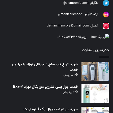
تلگرام:
sismoonibaneh@
اینستاگرام:
moniasismooni@
ایمیل:
deman.mansory@gmail.com
روبیکا:
09185052332
جدیدترین مقالات
خرید انواع تب سنج دیجیتالی نوزاد با بهترین
قیمت
1 روز پیش
قیمت پوار بینی شارژی موزیکال نوزاد BX003
3 روز پیش
خرید سر شیشه نچرال یک قطره اونت