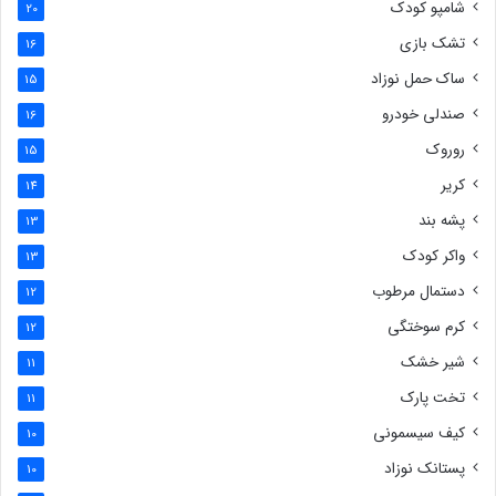
شامپو کودک
20
تشک بازی
16
ساک حمل نوزاد
15
صندلی خودرو
16
روروک
15
کریر
14
پشه بند
13
واکر کودک
13
دستمال مرطوب
12
کرم سوختگی
12
شیر خشک
11
تخت پارک
11
کیف سیسمونی
10
پستانک نوزاد
10