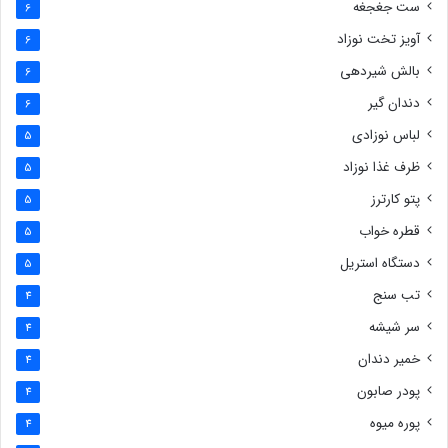
ست جغجغه
6
آویز تخت نوزاد
6
بالش شیردهی
6
دندان گیر
6
لباس نوزادی
5
ظرف غذا نوزاد
5
پتو کارترز
5
قطره خواب
5
دستگاه استریل
5
تب سنج
4
سر شیشه
4
خمیر دندان
4
پودر صابون
4
پوره میوه
4