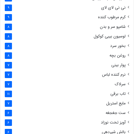
نی نی لای لای
9
کرم مرطوب کننده
9
شامپو سر و بدن
8
لوسیون بیبی کوکول
8
بخور سرد
8
روغن بچه
8
پوار بینی
7
نرم کننده لباس
7
سرلاک
7
تاب برقی
11
مایع استریل
7
ست جغجغه
6
آویز تخت نوزاد
6
بالش شیردهی
6