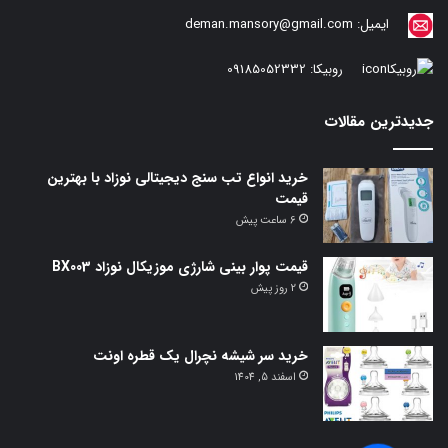
ایمیل:
deman.mansory@gmail.com
روبیکا:
09185052332
جدیدترین مقالات
خرید انواع تب سنج دیجیتالی نوزاد با بهترین
قیمت
6 ساعت پیش
قیمت پوار بینی شارژی موزیکال نوزاد BX003
2 روز پیش
خرید سر شیشه نچرال یک قطره اونت
اسفند 5, 1404