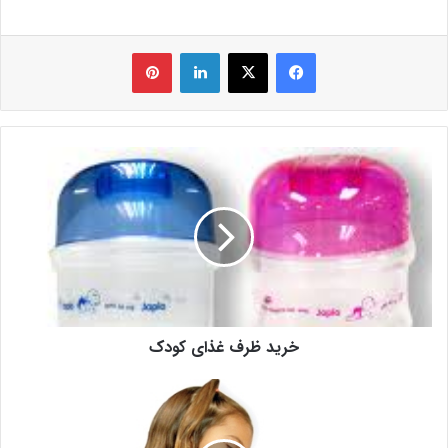
فیس بوک
X
لینکدین
‫پین‌ترست
خرید ظرف غذای کودک