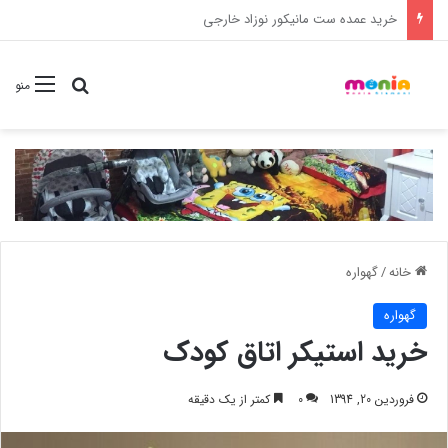
خرید شامپو سر و بدن 500 میل کودک موستلا
جستجو برا
منو
خانه
/
گهواره
گهواره
خرید استیکر اتاق کودک
فروردین 20, 1394
0
کمتر از یک دقیقه