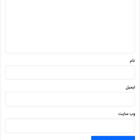
ی
د
گ
ا
ه
*
نام
ایمیل
وب‌ سایت