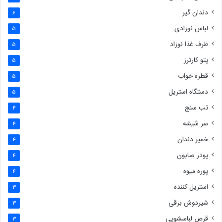
دندان گیر
6
لباس نوزادی
5
ظرف غذا نوزاد
5
پتو کارترز
5
قطره خواب
5
دستگاه استریل
5
تب سنج
4
سر شیشه
4
خمیر دندان
4
پودر صابون
4
پوره میوه
4
استریل کننده
3
شیردوش برقی
3
قرص لباسشویی
3