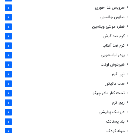
سرویس غذا خوری
1
صابون جانسون
1
قطره مولتی ویتامین
1
کرم ضد گزش
1
کرم ضد آفتاب
1
پودر لباسشویی
1
شیردوش اونت
1
نپی کرم
1
ست مانیکور
1
تخت کنار مادر چیکو
1
ریچ کرم
1
عروسک پولیشی
1
بند پستانک
1
حوله کودک
1