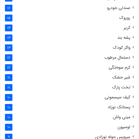
صندلی خودرو
16
روروک
15
کریر
14
پشه بند
13
واکر کودک
13
دستمال مرطوب
12
کرم سوختگی
12
شیر خشک
11
تخت پارک
11
کیف سیسمونی
10
پستانک نوزاد
10
مینی واش
10
لوسیون
10
سرویس حوله نوزادی
9