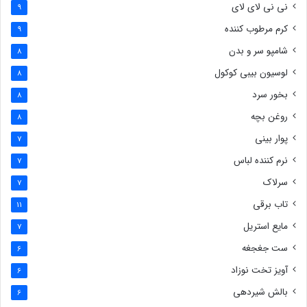
نی نی لای لای
9
کرم مرطوب کننده
9
شامپو سر و بدن
8
لوسیون بیبی کوکول
8
بخور سرد
8
روغن بچه
8
پوار بینی
7
نرم کننده لباس
7
سرلاک
7
تاب برقی
11
مایع استریل
7
ست جغجغه
6
آویز تخت نوزاد
6
بالش شیردهی
6