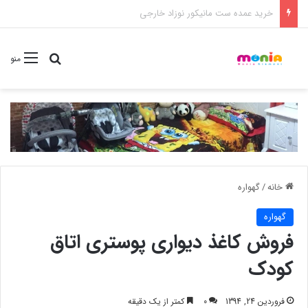
خرید شامپو سر و بدن 500 میل کودک موستلا
جستجو برا
منو
خانه
/
گهواره
گهواره
فروش کاغذ دیواری پوستری اتاق
کودک
فروردین 24, 1394
0
کمتر از یک دقیقه