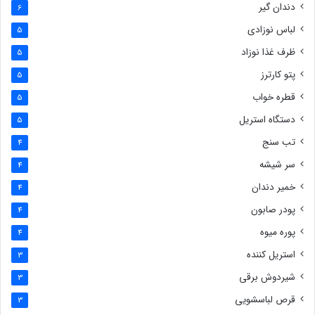
دندان گیر
6
لباس نوزادی
5
ظرف غذا نوزاد
5
پتو کارترز
5
قطره خواب
5
دستگاه استریل
5
تب سنج
4
سر شیشه
4
خمیر دندان
4
پودر صابون
4
پوره میوه
4
استریل کننده
3
شیردوش برقی
3
قرص لباسشویی
3