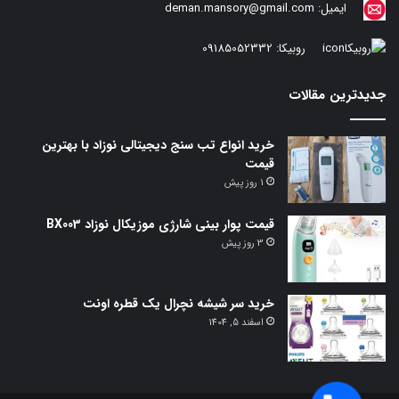
ایمیل:
deman.mansory@gmail.com
روبیکا:
09185052332
جدیدترین مقالات
خرید انواع تب سنج دیجیتالی نوزاد با بهترین
قیمت
1 روز پیش
قیمت پوار بینی شارژی موزیکال نوزاد BX003
3 روز پیش
خرید سر شیشه نچرال یک قطره اونت
اسفند 5, 1404