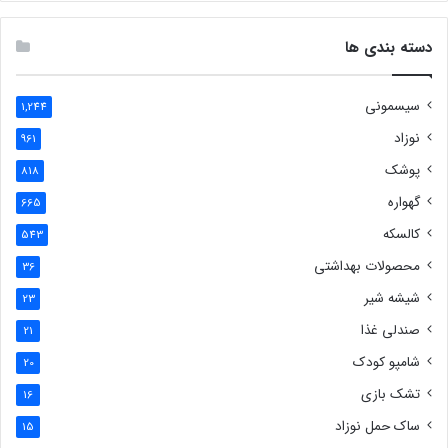
دسته بندی ها
سیسمونی
1,244
نوزاد
961
پوشک
818
گهواره
665
کالسکه
543
محصولات بهداشتی
36
شیشه شیر
23
صندلی غذا
21
شامپو کودک
20
تشک بازی
16
ساک حمل نوزاد
15