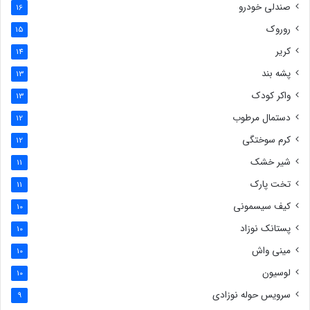
صندلی خودرو
16
روروک
15
کریر
14
پشه بند
13
واکر کودک
13
دستمال مرطوب
12
کرم سوختگی
12
شیر خشک
11
تخت پارک
11
کیف سیسمونی
10
پستانک نوزاد
10
مینی واش
10
لوسیون
10
سرویس حوله نوزادی
9