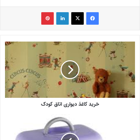
فیس بوک
X
لینکدین
‫پین‌ترست
خرید کاغذ دیواری اتاق کودک