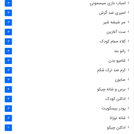
اسباب بازی سیسمونی
3
اسپری ضد گزش
3
سر شیشه شیر
3
ست آغازین
3
کلاه حمام کودک
3
زانو بند
3
شامپو بدن
3
کرم ضد ترک شکم
3
صابون
3
برس و شانه چیکو
4
ادکلن کودک
3
پودر بیسکویت
3
شانه نوزاذ
3
ادکلن چیکو
2