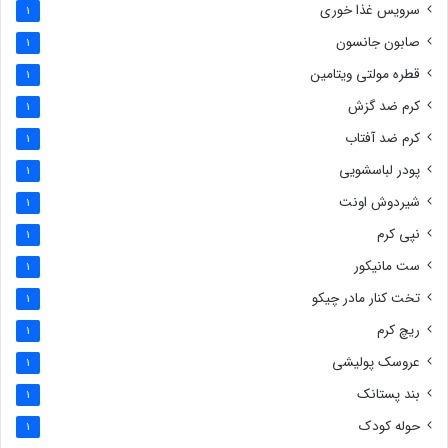
سرویس غذا خوری
1
صابون جانسون
1
قطره مولتی ویتامین
1
کرم ضد گزش
1
کرم ضد آفتاب
1
پودر لباسشویی
1
شیردوش اونت
1
نپی کرم
1
ست مانیکور
1
تخت کنار مادر چیکو
1
ریچ کرم
1
عروسک پولیشی
1
بند پستانک
1
حوله کودک
1