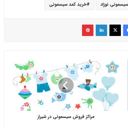
یسمونی نوزاد
خرید کمد سیسمونی
فیس بوک
X
لینکدین
‫پین‌ترست
مراکز فروش سیسمونی در شیراز