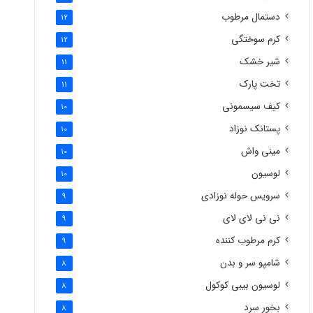
دستمال مرطوب
12
کرم سوختگی
12
شیر خشک
11
تخت پارک
11
کیف سیسمونی
10
پستانک نوزاد
10
مینی واش
10
لوسیون
10
سرویس حوله نوزادی
9
نی نی لای لای
9
کرم مرطوب کننده
9
شامپو سر و بدن
8
لوسیون بیبی کوکول
8
بخور سرد
8