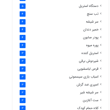
دستگاه استریل
5
تب سنج
4
سر شیشه
4
خمیر دندان
4
پودر صابون
4
پوره میوه
4
استریل کننده
3
شیردوش برقی
3
قرص لباسشویی
3
اسباب بازی سیسمونی
3
اسپری ضد گزش
3
سر شیشه شیر
3
ست آغازین
3
کلاه حمام کودک
3