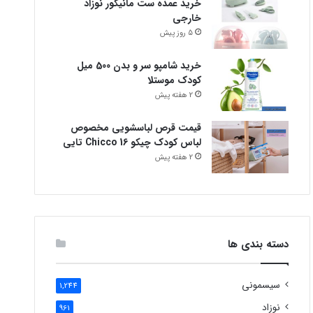
خرید عمده ست مانیکور نوزاد
خارجی
5 روز پیش
خرید شامپو سر و بدن 500 میل
کودک موستلا
2 هفته پیش
قیمت قرص لباسشویی مخصوص
لباس کودک چیکو Chicco 16 تایی
2 هفته پیش
دسته بندی ها
سیسمونی
1,244
نوزاد
961