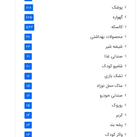
پوشک
818
گهواره
665
کالسکه
543
محصولات بهداشتی
36
شیشه شیر
23
صندلی غذا
21
شامپو کودک
20
تشک بازی
16
ساک حمل نوزاد
15
صندلی خودرو
16
روروک
15
کریر
14
پشه بند
13
واکر کودک
13