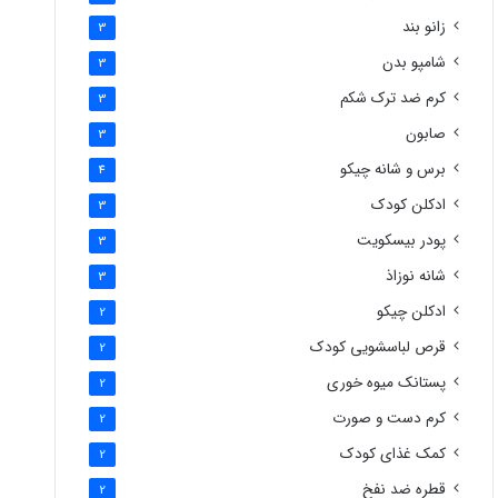
زانو بند
3
شامپو بدن
3
کرم ضد ترک شکم
3
صابون
3
برس و شانه چیکو
4
ادکلن کودک
3
پودر بیسکویت
3
شانه نوزاذ
3
ادکلن چیکو
2
قرص لباسشویی کودک
2
پستانک میوه خوری
2
کرم دست و صورت
2
کمک غذای کودک
2
قطره ضد نفخ
2