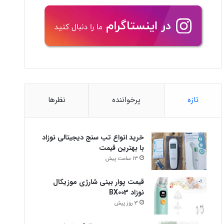
تازه
پرخواننده
نظرها
خرید انواع تب سنج دیجیتالی نوزاد
با بهترین قیمت
13 ساعت پیش
قیمت پوار بینی شارژی موزیکال
نوزاد BX003
3 روز پیش