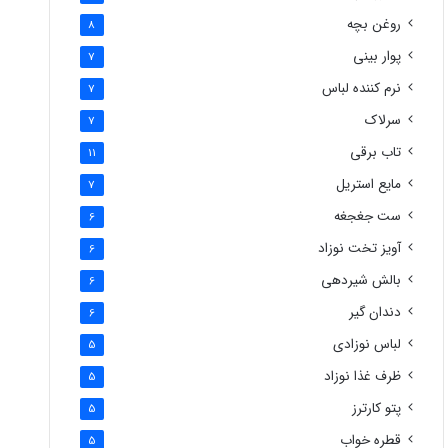
روغن بچه
8
پوار بینی
7
نرم کننده لباس
7
سرلاک
7
تاب برقی
11
مایع استریل
7
ست جغجغه
6
آویز تخت نوزاد
6
بالش شیردهی
6
دندان گیر
6
لباس نوزادی
5
ظرف غذا نوزاد
5
پتو کارترز
5
قطره خواب
5