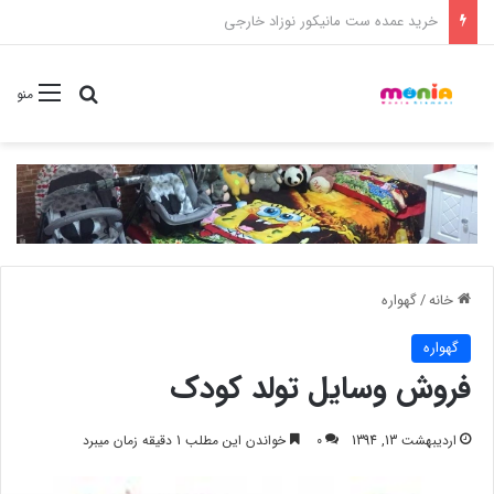
خرید شامپو سر و بدن 500 میل کودک موستلا
جستجو برا
منو
خانه
/
گهواره
گهواره
فروش وسایل تولد کودک
اردیبهشت 13, 1394
0
خواندن این مطلب 1 دقیقه زمان میبرد