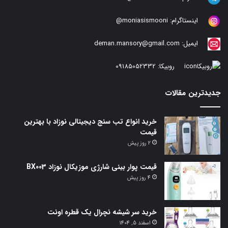
اینستاگرام:
moniasismooni@
ایمیل:
deman.mansory@gmail.com
روبیکا:
09185052332
جدیدترین مقالات
خرید انواع تب سنج دیجیتالی نوزاد با بهترین
قیمت
2 روز پیش
قیمت پوار بینی شارژی موزیکال نوزاد BX003
4 روز پیش
خرید سر شیشه نچرال یک قطره اونت
اسفند 5, 1404