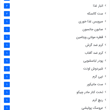
انبار غذا
2
ست کالسکه
2
سرویس غذا خوری
1
صابون جانسون
1
قطره مولتی ویتامین
1
کرم ضد گزش
1
کرم ضد آفتاب
1
پودر لباسشویی
1
شیردوش اونت
1
نپی کرم
1
ست مانیکور
1
تخت کنار مادر چیکو
1
ریچ کرم
1
عروسک پولیشی
1