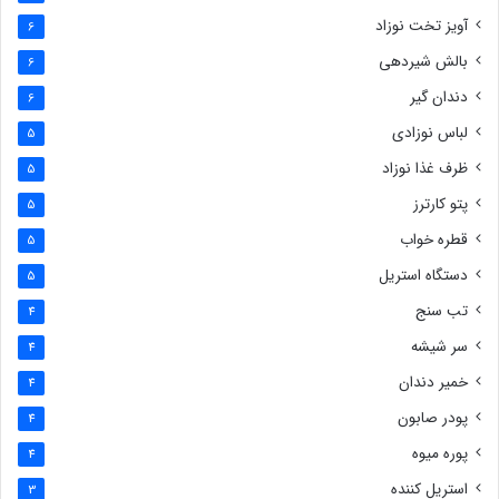
آویز تخت نوزاد
6
بالش شیردهی
6
دندان گیر
6
لباس نوزادی
5
ظرف غذا نوزاد
5
پتو کارترز
5
قطره خواب
5
دستگاه استریل
5
تب سنج
4
سر شیشه
4
خمیر دندان
4
پودر صابون
4
پوره میوه
4
استریل کننده
3