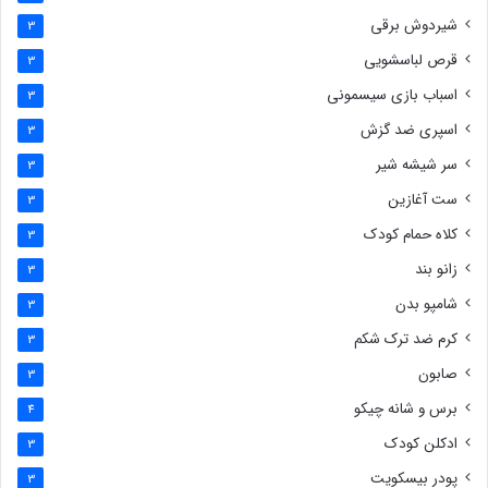
شیردوش برقی
3
قرص لباسشویی
3
اسباب بازی سیسمونی
3
اسپری ضد گزش
3
سر شیشه شیر
3
ست آغازین
3
کلاه حمام کودک
3
زانو بند
3
شامپو بدن
3
کرم ضد ترک شکم
3
صابون
3
برس و شانه چیکو
4
ادکلن کودک
3
پودر بیسکویت
3