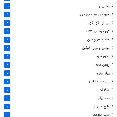
لوسیون
10
سرویس حوله نوزادی
9
نی نی لای لای
9
کرم مرطوب کننده
9
شامپو سر و بدن
8
لوسیون بیبی کوکول
8
بخور سرد
8
روغن بچه
8
پوار بینی
7
نرم کننده لباس
7
سرلاک
7
تاب برقی
11
مایع استریل
7
ست جغجغه
6