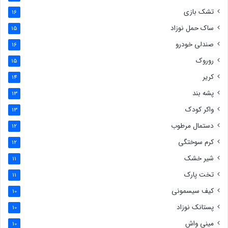
تشک بازی
16
ساک حمل نوزاد
15
صندلی خودرو
16
روروک
15
کریر
14
پشه بند
13
واکر کودک
13
دستمال مرطوب
12
کرم سوختگی
12
شیر خشک
11
تخت پارک
11
کیف سیسمونی
10
پستانک نوزاد
10
مینی واش
10