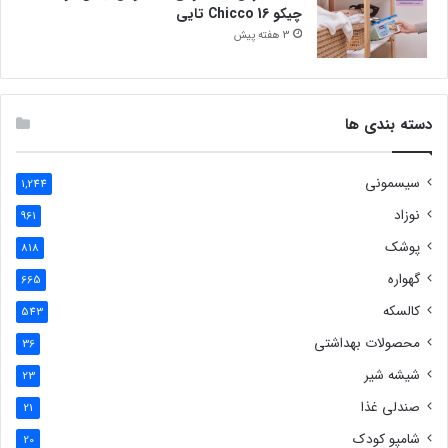
چیکو Chicco 16 تایی
3 هفته پیش
دسته بندی ها
سیسمونی
1,244
نوزاد
961
پوشک
818
گهواره
665
کالسکه
543
محصولات بهداشتی
36
شیشه شیر
23
صندلی غذا
21
شامپو کودک
20