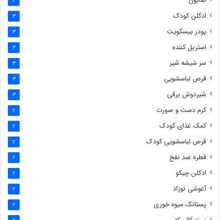
صابون
3
ادکلن کودک
3
پودر بیسکویت
3
استریل کننده
3
سر شیشه شیر
3
قرص لباسشویی
3
شیردوش برقی
3
کرم دست و صورت
2
کمک غذای کودک
2
قرص لباسشویی کودک
2
قطره ضد نفخ
2
ادکلن چیکو
2
آغوشی نوزاد
2
پستانک میوه خوری
2