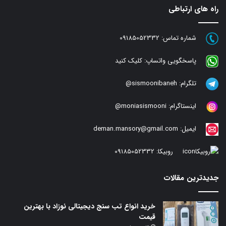
راه های ارتباطی
شماره تماس:
09185052332
پاسخگویی واتساپ:
کلیک کنید
تلگرام:
sismoonibaneh@
اینستاگرام:
moniasismooni@
ایمیل:
deman.mansory@gmail.com
روبیکا:
09185052332
جدیدترین مقالات
خرید انواع تب سنج دیجیتالی نوزاد با بهترین
قیمت