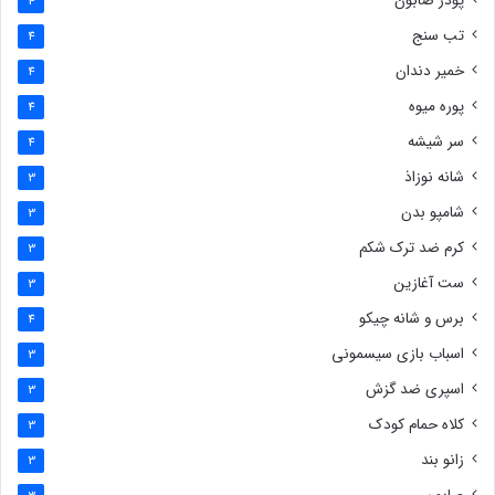
پودر صابون
4
تب سنج
4
خمیر دندان
4
پوره میوه
4
سر شیشه
4
شانه نوزاذ
3
شامپو بدن
3
کرم ضد ترک شکم
3
ست آغازین
3
برس و شانه چیکو
4
اسباب بازی سیسمونی
3
اسپری ضد گزش
3
کلاه حمام کودک
3
زانو بند
3