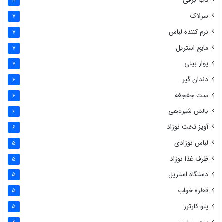
تاب برقی
11
سرلاک
7
نرم کننده لباس
7
مایع استریل
7
پوار بینی
7
دندان گیر
6
ست جغجغه
6
بالش شیردهی
6
آویز تخت نوزاد
6
لباس نوزادی
5
ظرف غذا نوزاد
5
دستگاه استریل
5
قطره خواب
5
پتو کارترز
5