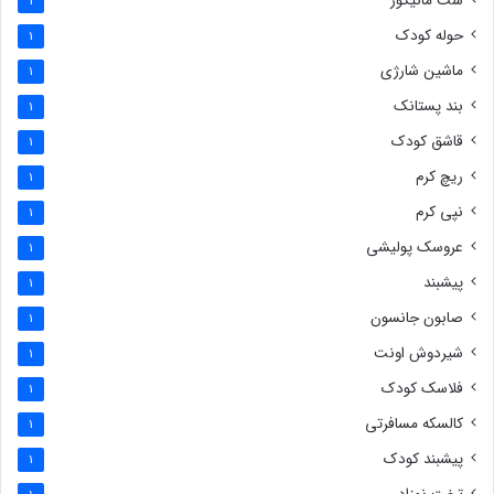
ست مانیکور
1
حوله کودک
1
ماشین شارژی
1
بند پستانک
1
قاشق کودک
1
ریچ کرم
1
نپی کرم
1
عروسک پولیشی
1
پیشبند
1
صابون جانسون
1
شیردوش اونت
1
فلاسک کودک
1
کالسکه مسافرتی
1
پیشبند کودک
1