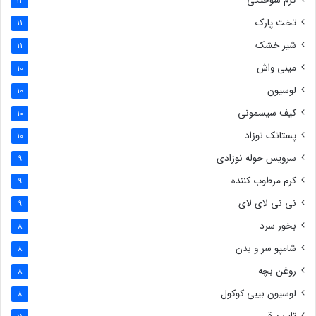
کرم سوختگی
12
تخت پارک
11
شیر خشک
11
مینی واش
10
لوسیون
10
کیف سیسمونی
10
پستانک نوزاد
10
سرویس حوله نوزادی
9
کرم مرطوب کننده
9
نی نی لای لای
9
بخور سرد
8
شامپو سر و بدن
8
روغن بچه
8
لوسیون بیبی کوکول
8