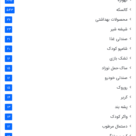
گهواره
665
کالسکه
543
محصولات بهداشتی
36
شیشه شیر
23
صندلی غذا
21
شامپو کودک
20
تشک بازی
16
ساک حمل نوزاد
15
صندلی خودرو
16
روروک
15
کریر
14
پشه بند
13
واکر کودک
13
دستمال مرطوب
12