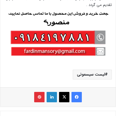
تقدیم می گردد .
لیست سیسمونی
فیس بوک
X
لینکدین
‫پین‌ترست