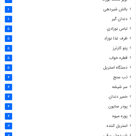
بالش شیردهی
6
دندان گیر
6
لباس نوزادی
5
ظرف غذا نوزاد
5
پتو کارترز
5
قطره خواب
5
دستگاه استریل
5
تب سنج
4
سر شیشه
4
خمیر دندان
4
پودر صابون
4
پوره میوه
4
استریل کننده
3
شیردوش برقی
3