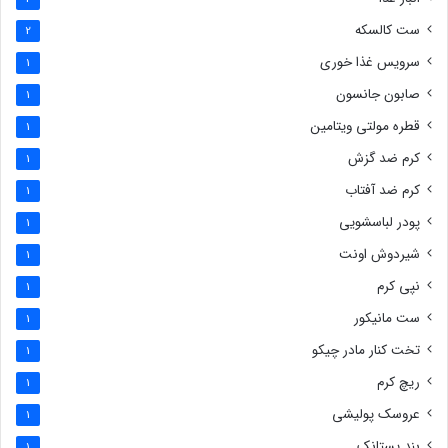
ست کالسکه
2
سرویس غذا خوری
1
صابون جانسون
1
قطره مولتی ویتامین
1
کرم ضد گزش
1
کرم ضد آفتاب
1
پودر لباسشویی
1
شیردوش اونت
1
نپی کرم
1
ست مانیکور
1
تخت کنار مادر چیکو
1
ریچ کرم
1
عروسک پولیشی
1
بند پستانک
1