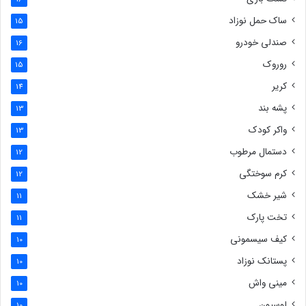
ساک حمل نوزاد
15
صندلی خودرو
16
روروک
15
کریر
14
پشه بند
13
واکر کودک
13
دستمال مرطوب
12
کرم سوختگی
12
شیر خشک
11
تخت پارک
11
کیف سیسمونی
10
پستانک نوزاد
10
مینی واش
10
لوسیون
10