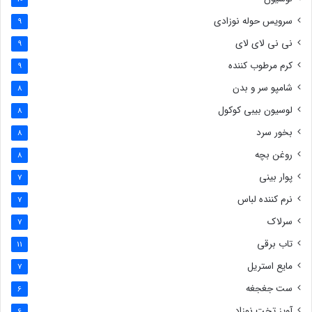
سرویس حوله نوزادی
9
نی نی لای لای
9
کرم مرطوب کننده
9
شامپو سر و بدن
8
لوسیون بیبی کوکول
8
بخور سرد
8
روغن بچه
8
پوار بینی
7
نرم کننده لباس
7
سرلاک
7
تاب برقی
11
مایع استریل
7
ست جغجغه
6
آویز تخت نوزاد
6