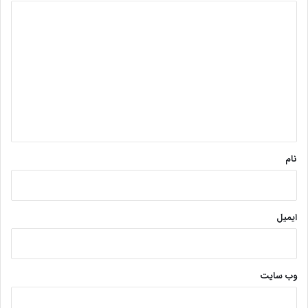
د
ی
د
گ
ا
ه
*
نام
ایمیل
وب‌ سایت