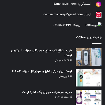
اینستاگرام:
moniasismooni@
ایمیل:
deman.mansory@gmail.com
روبیکا:
09185052332
جدیدترین مقالات
خرید انواع تب سنج دیجیتالی نوزاد با بهترین
قیمت
12 ساعت پیش
قیمت پوار بینی شارژی موزیکال نوزاد BX003
2 روز پیش
خرید سر شیشه نچرال یک قطره اونت
اسفند 5, 1404