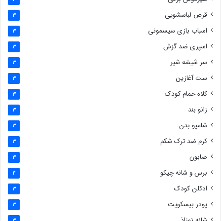
قرص لباسشویی
3
اسباب بازی سیسمونی
3
اسپری ضد گزش
3
سر شیشه شیر
3
ست آغازین
3
کلاه حمام کودک
3
زانو بند
3
شامپو بدن
3
کرم ضد ترک شکم
3
صابون
3
برس و شانه چیکو
4
ادکلن کودک
3
پودر بیسکویت
3
شانه نوزاذ
3