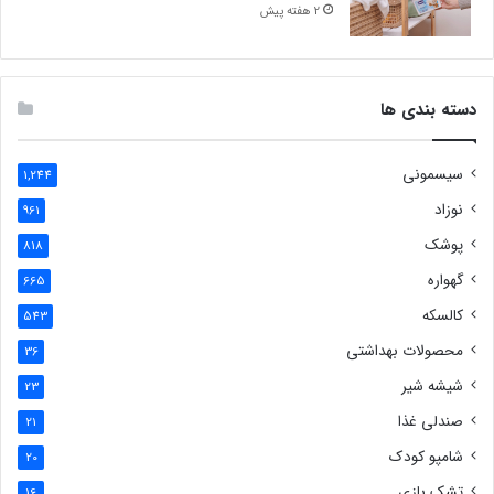
2 هفته پیش
دسته بندی ها
سیسمونی
1,244
نوزاد
961
پوشک
818
گهواره
665
کالسکه
543
محصولات بهداشتی
36
شیشه شیر
23
صندلی غذا
21
شامپو کودک
20
تشک بازی
16