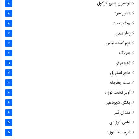
لوسیون بیبی کوکول
8
بخور سرد
8
روغن بچه
8
پوار بینی
7
نرم کننده لباس
7
سرلاک
7
تاب برقی
11
مایع استریل
7
ست جغجغه
6
آویز تخت نوزاد
6
بالش شیردهی
6
دندان گیر
6
لباس نوزادی
5
ظرف غذا نوزاد
5