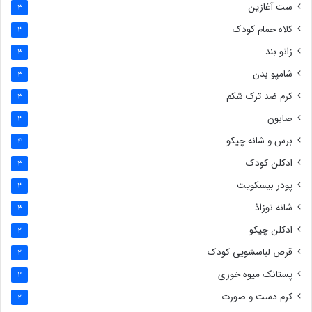
ست آغازین
3
کلاه حمام کودک
3
زانو بند
3
شامپو بدن
3
کرم ضد ترک شکم
3
صابون
3
برس و شانه چیکو
4
ادکلن کودک
3
پودر بیسکویت
3
شانه نوزاذ
3
ادکلن چیکو
2
قرص لباسشویی کودک
2
پستانک میوه خوری
2
کرم دست و صورت
2