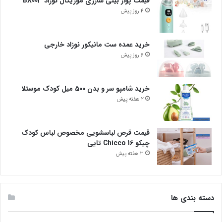
قیمت پوار بینی شارژی موزیکال نوزاد BX003
4 روز پیش
خرید عمده ست مانیکور نوزاد خارجی
6 روز پیش
خرید شامپو سر و بدن 500 میل کودک موستلا
2 هفته پیش
قیمت قرص لباسشویی مخصوص لباس کودک
چیکو Chicco 16 تایی
3 هفته پیش
دسته بندی ها