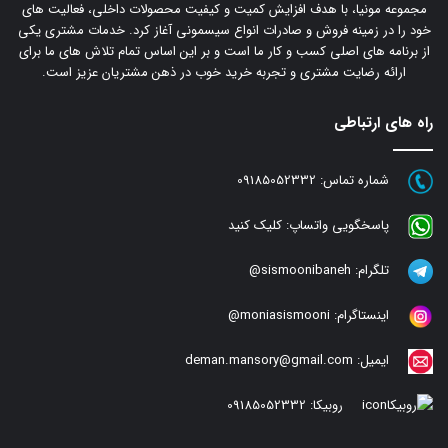
مجموعه مونیا، با هدف افزایش کمیت و کیفیت محصولات داخلی، فعالیت های
خود را در زمینه فروش و صادرات انواع سیسمونی آغاز کرد. خدمات مشتری یکی
از برنامه های اصلی کسب و کار ما است و بر این اساس تمام تلاش های ما برای
ارائه رضایت مشتری و تجربه خرید خوب در ذهن مشتریان عزیز است.
راه های ارتباطی
شماره تماس:
09185052332
پاسخگویی واتساپ:
کلیک کنید
تلگرام:
sismoonibaneh@
اینستاگرام:
moniasismooni@
ایمیل:
deman.mansory@gmail.com
روبیکا:
09185052332