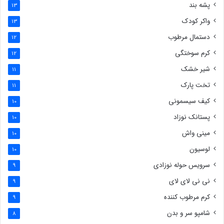
پشه بند
13
واکر کودک
13
دستمال مرطوب
12
کرم سوختگی
12
شیر خشک
11
تخت پارک
11
کیف سیسمونی
10
پستانک نوزاد
10
مینی واش
10
لوسیون
10
سرویس حوله نوزادی
9
نی نی لای لای
9
کرم مرطوب کننده
9
شامپو سر و بدن
8