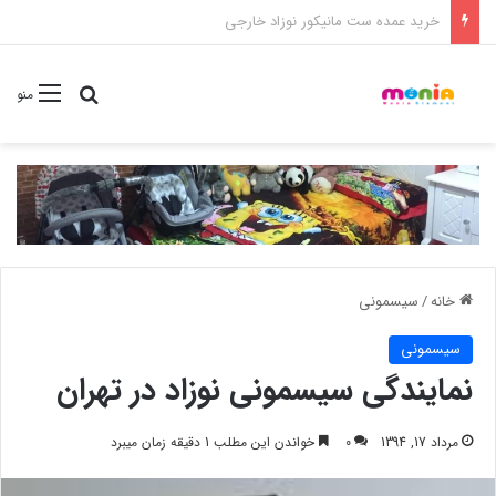
خرید شامپو سر و بدن 500 میل کودک موستلا
جستجو برا
منو
خانه
/
سیسمونی
سیسمونی
نمایندگی سیسمونی نوزاد در تهران
مرداد 17, 1394
0
خواندن این مطلب 1 دقیقه زمان میبرد