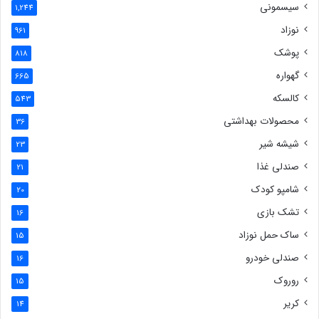
سیسمونی
1,244
نوزاد
961
پوشک
818
گهواره
665
کالسکه
543
محصولات بهداشتی
36
شیشه شیر
23
صندلی غذا
21
شامپو کودک
20
تشک بازی
16
ساک حمل نوزاد
15
صندلی خودرو
16
روروک
15
کریر
14