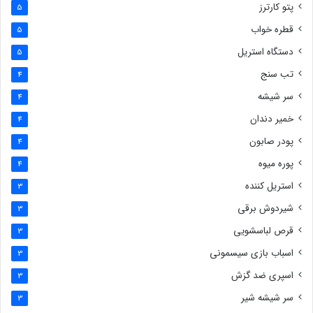
پتو کارترز
5
قطره خواب
5
دستگاه استریل
5
تب سنج
4
سر شیشه
4
خمیر دندان
4
پودر صابون
4
پوره میوه
4
استریل کننده
3
شیردوش برقی
3
قرص لباسشویی
3
اسباب بازی سیسمونی
3
اسپری ضد گزش
3
سر شیشه شیر
3