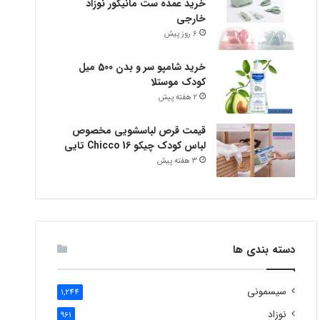
خرید عمده ست مانیکور نوزاد
خارجی
6 روز پیش
خرید شامپو سر و بدن 500 میل
کودک موستلا
2 هفته پیش
قیمت قرص لباسشویی مخصوص
لباس کودک چیکو Chicco 16 تایی
3 هفته پیش
دسته بندی ها
سیسمونی
1,244
نوزاد
961