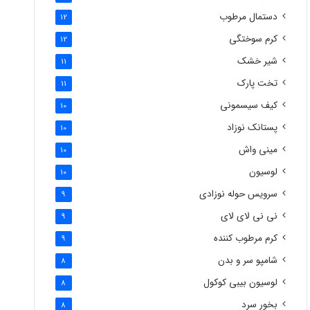
دستمال مرطوب
12
کرم سوختگی
12
شیر خشک
11
تخت پارک
11
کیف سیسمونی
10
پستانک نوزاد
10
مینی واش
10
لوسیون
10
سرویس حوله نوزادی
9
نی نی لای لای
9
کرم مرطوب کننده
9
شامپو سر و بدن
8
لوسیون بیبی کوکول
8
بخور سرد
8