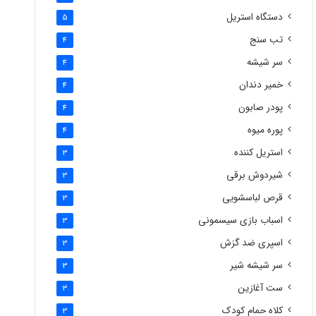
دستگاه استریل
5
تب سنج
4
سر شیشه
4
خمیر دندان
4
پودر صابون
4
پوره میوه
4
استریل کننده
3
شیردوش برقی
3
قرص لباسشویی
3
اسباب بازی سیسمونی
3
اسپری ضد گزش
3
سر شیشه شیر
3
ست آغازین
3
کلاه حمام کودک
3