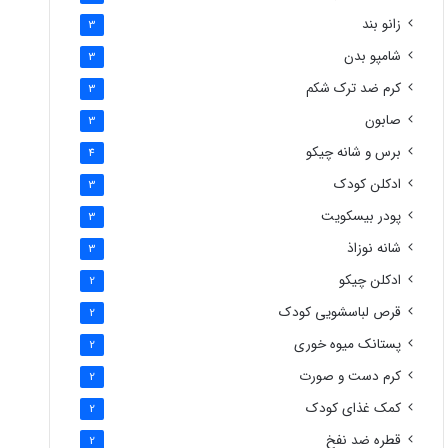
زانو بند
3
شامپو بدن
3
کرم ضد ترک شکم
3
صابون
3
برس و شانه چیکو
4
ادکلن کودک
3
پودر بیسکویت
3
شانه نوزاذ
3
ادکلن چیکو
2
قرص لباسشویی کودک
2
پستانک میوه خوری
2
کرم دست و صورت
2
کمک غذای کودک
2
قطره ضد نفخ
2