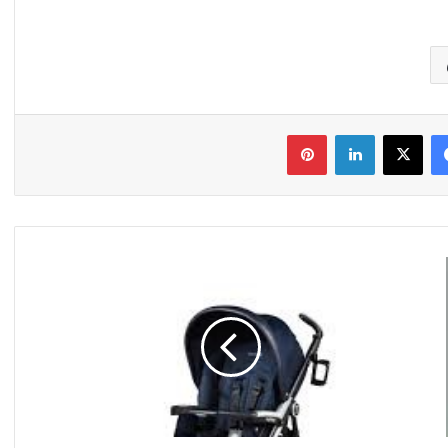
فیس بوک
X
لینکدین
‫پین‌ترست