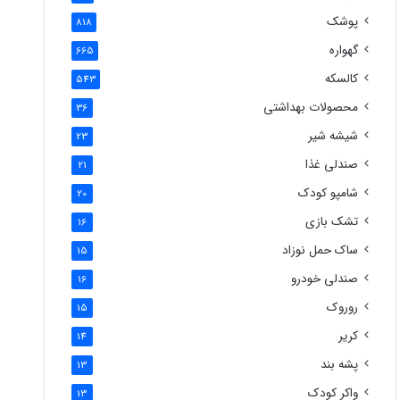
پوشک
818
گهواره
665
کالسکه
543
محصولات بهداشتی
36
شیشه شیر
23
صندلی غذا
21
شامپو کودک
20
تشک بازی
16
ساک حمل نوزاد
15
صندلی خودرو
16
روروک
15
کریر
14
پشه بند
13
واکر کودک
13