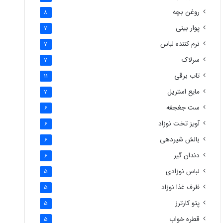
روغن بچه
8
پوار بینی
7
نرم کننده لباس
7
سرلاک
7
تاب برقی
11
مایع استریل
7
ست جغجغه
6
آویز تخت نوزاد
6
بالش شیردهی
6
دندان گیر
6
لباس نوزادی
5
ظرف غذا نوزاد
5
پتو کارترز
5
قطره خواب
5