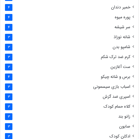
خمیر دندان
4
پوره میوه
4
سر شیشه
4
شانه نوزاذ
3
شامپو بدن
3
کرم ضد ترک شکم
3
ست آغازین
3
برس و شانه چیکو
4
اسباب بازی سیسمونی
3
اسپری ضد گزش
3
کلاه حمام کودک
3
زانو بند
3
صابون
3
ادکلن کودک
3