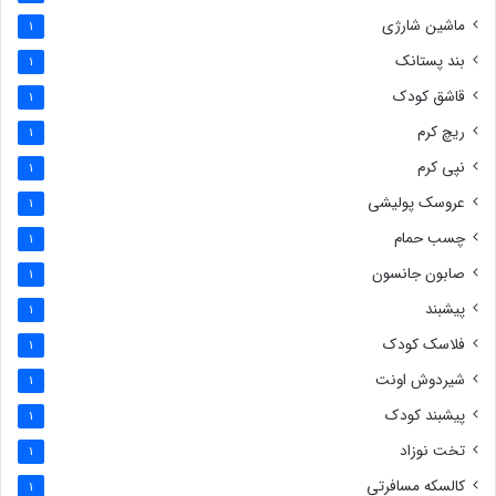
ماشین شارژی
1
بند پستانک
1
قاشق کودک
1
ریچ کرم
1
نپی کرم
1
عروسک پولیشی
1
چسب حمام
1
صابون جانسون
1
پیشبند
1
فلاسک کودک
1
شیردوش اونت
1
پیشبند کودک
1
تخت نوزاد
1
کالسکه مسافرتی
1