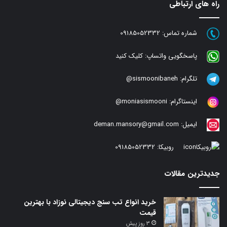
راه های ارتباطی
شماره تماس:
09185052332
پاسخگویی واتساپ:
کلیک کنید
تلگرام:
sismoonibaneh@
اینستاگرام:
moniasismooni@
ایمیل:
deman.mansory@gmail.com
روبیکا:
09185052332
جدیدترین مقالات
خرید انواع تب سنج دیجیتالی نوزاد با بهترین
قیمت
3 روز پیش