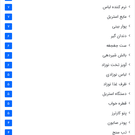
نرم کننده لباس
7
مایع استریل
7
پوار بینی
7
دندان گیر
6
ست جغجغه
6
بالش شیردهی
6
آویز تخت نوزاد
6
لباس نوزادی
5
ظرف غذا نوزاد
5
دستگاه استریل
5
قطره خواب
5
پتو کارترز
5
پودر صابون
4
تب سنج
4