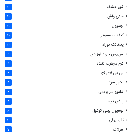
شیر خشک
11
مینی واش
10
لوسیون
10
کیف سیسمونی
10
پستانک نوزاد
10
سرویس حوله نوزادی
9
کرم مرطوب کننده
9
نی نی لای لای
9
بخور سرد
8
شامپو سر و بدن
8
روغن بچه
8
لوسیون بیبی کوکول
8
تاب برقی
11
سرلاک
7