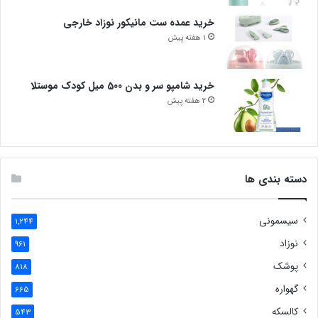
خرید عمده ست مانیکور نوزاد خارجی
1 هفته پیش
خرید شامپو سر و بدن 500 میل کودک موستلا
2 هفته پیش
دسته بندی ها
سیسمونی
1,244
نوزاد
961
پوشک
818
گهواره
665
کالسکه
543