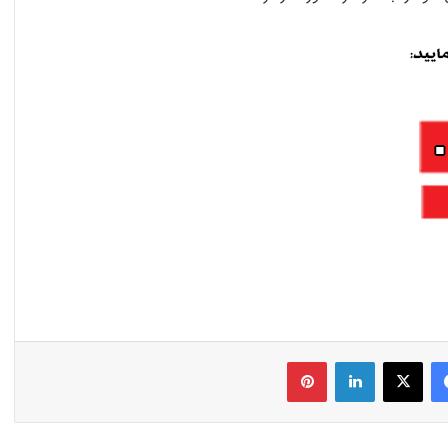
فیس بوک
X
لینکدین
‫پین‌ترست