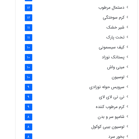
دستمال مرطوب
12
کرم سوختگی
12
شیر خشک
11
تخت پارک
11
کیف سیسمونی
10
پستانک نوزاد
10
مینی واش
10
لوسیون
10
سرویس حوله نوزادی
9
نی نی لای لای
9
کرم مرطوب کننده
9
شامپو سر و بدن
8
لوسیون بیبی کوکول
8
بخور سرد
8