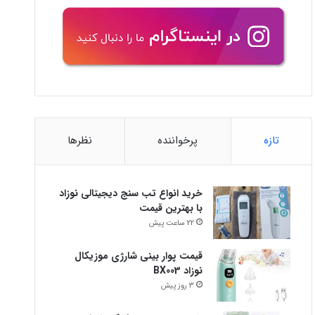
تازه
پرخواننده
نظرها
خرید انواع تب سنج دیجیتالی نوزاد
با بهترین قیمت
22 ساعت پیش
قیمت پوار بینی شارژی موزیکال
نوزاد BX003
3 روز پیش