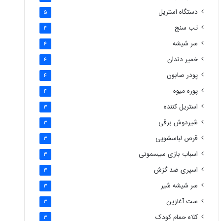
دستگاه استریل
5
تب سنج
4
سر شیشه
4
خمیر دندان
4
پودر صابون
4
پوره میوه
4
استریل کننده
3
شیردوش برقی
3
قرص لباسشویی
3
اسباب بازی سیسمونی
3
اسپری ضد گزش
3
سر شیشه شیر
3
ست آغازین
3
کلاه حمام کودک
3