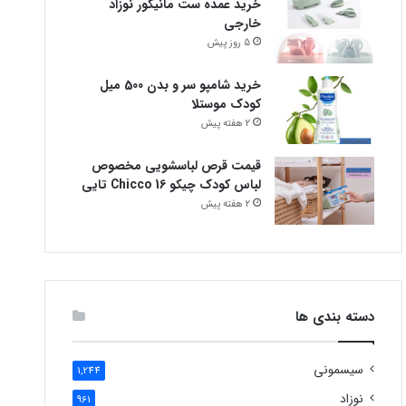
خرید عمده ست مانیکور نوزاد
خارجی
5 روز پیش
خرید شامپو سر و بدن 500 میل
کودک موستلا
2 هفته پیش
قیمت قرص لباسشویی مخصوص
لباس کودک چیکو Chicco 16 تایی
2 هفته پیش
دسته بندی ها
سیسمونی
1,244
نوزاد
961