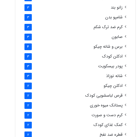
زانو بند
3
شامپو بدن
3
کرم ضد ترک شکم
3
صابون
3
برس و شانه چیکو
4
ادکلن کودک
3
پودر بیسکویت
3
شانه نوزاذ
3
ادکلن چیکو
2
قرص لباسشویی کودک
2
پستانک میوه خوری
2
کرم دست و صورت
2
کمک غذای کودک
2
قطره ضد نفخ
2