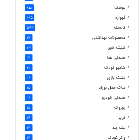
پوشک
818
گهواره
665
کالسکه
543
محصولات بهداشتی
36
شیشه شیر
23
صندلی غذا
21
شامپو کودک
20
تشک بازی
16
ساک حمل نوزاد
15
صندلی خودرو
16
روروک
15
کریر
14
پشه بند
13
واکر کودک
13