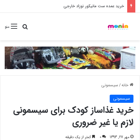
خرید شامپو سر و بدن 500 میل کودک موستلا
جستجو برا
منو
خانه
/
سیسمونی
سیسمونی
خرید غذاساز کودک برای سیسمونی
لازم یا غیر ضروری
مهر 27, 1393
0
کمتر از یک دقیقه