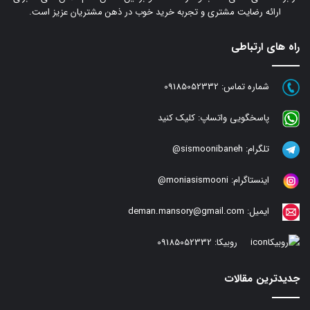
ارائه رضایت مشتری و تجربه خرید خوب در ذهن مشتریان عزیز است.
راه های ارتباطی
شماره تماس:
09185052332
پاسخگویی واتساپ:
کلیک کنید
تلگرام:
sismoonibaneh@
اینستاگرام:
moniasismooni@
ایمیل:
deman.mansory@gmail.com
روبیکا:
09185052332
جدیدترین مقالات