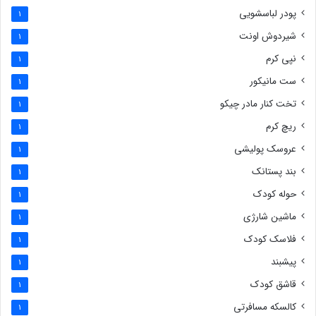
پودر لباسشویی
1
شیردوش اونت
1
نپی کرم
1
ست مانیکور
1
تخت کنار مادر چیکو
1
ریچ کرم
1
عروسک پولیشی
1
بند پستانک
1
حوله کودک
1
ماشین شارژی
1
فلاسک کودک
1
پیشبند
1
قاشق کودک
1
کالسکه مسافرتی
1