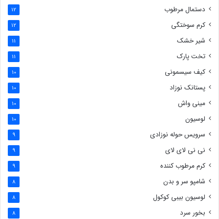
دستمال مرطوب
12
کرم سوختگی
12
شیر خشک
11
تخت پارک
11
کیف سیسمونی
10
پستانک نوزاد
10
مینی واش
10
لوسیون
10
سرویس حوله نوزادی
9
نی نی لای لای
9
کرم مرطوب کننده
9
شامپو سر و بدن
8
لوسیون بیبی کوکول
8
بخور سرد
8