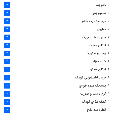
زانو بند
3
شامپو بدن
3
کرم ضد ترک شکم
3
صابون
3
برس و شانه چیکو
4
ادکلن کودک
3
پودر بیسکویت
3
شانه نوزاذ
3
ادکلن چیکو
2
قرص لباسشویی کودک
2
پستانک میوه خوری
2
کرم دست و صورت
2
کمک غذای کودک
2
قطره ضد نفخ
2