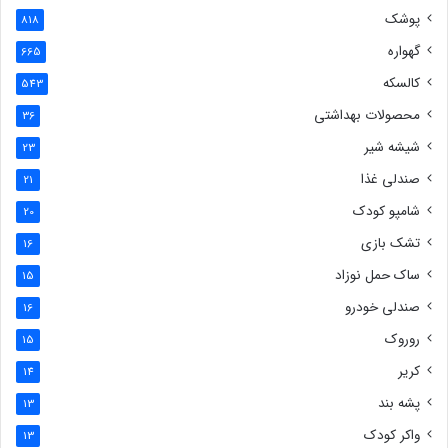
پوشک
818
گهواره
665
کالسکه
543
محصولات بهداشتی
36
شیشه شیر
23
صندلی غذا
21
شامپو کودک
20
تشک بازی
16
ساک حمل نوزاد
15
صندلی خودرو
16
روروک
15
کریر
14
پشه بند
13
واکر کودک
13