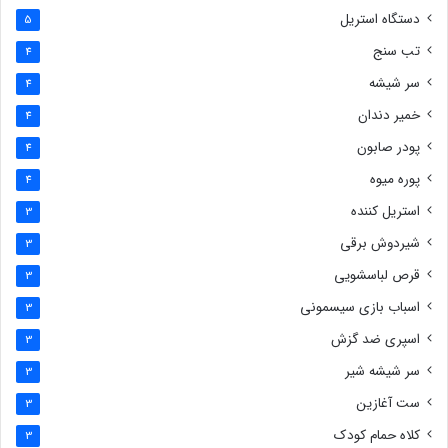
دستگاه استریل
5
تب سنج
4
سر شیشه
4
خمیر دندان
4
پودر صابون
4
پوره میوه
4
استریل کننده
3
شیردوش برقی
3
قرص لباسشویی
3
اسباب بازی سیسمونی
3
اسپری ضد گزش
3
سر شیشه شیر
3
ست آغازین
3
کلاه حمام کودک
3