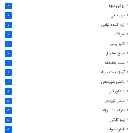
روغن بچه
8
پوار بینی
7
نرم کننده لباس
7
سرلاک
7
تاب برقی
11
مایع استریل
7
ست جغجغه
6
آویز تخت نوزاد
6
بالش شیردهی
6
دندان گیر
6
لباس نوزادی
5
ظرف غذا نوزاد
5
پتو کارترز
5
قطره خواب
5