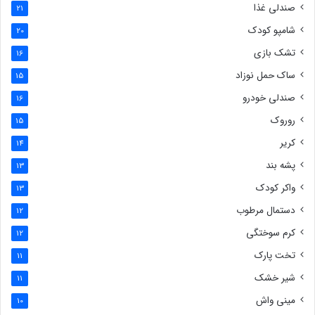
صندلی غذا
21
شامپو کودک
20
تشک بازی
16
ساک حمل نوزاد
15
صندلی خودرو
16
روروک
15
کریر
14
پشه بند
13
واکر کودک
13
دستمال مرطوب
12
کرم سوختگی
12
تخت پارک
11
شیر خشک
11
مینی واش
10