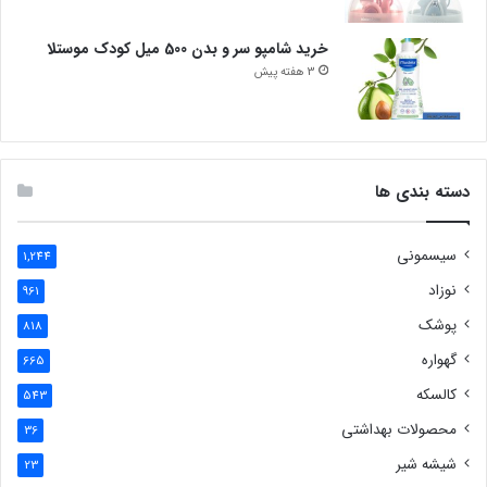
خرید شامپو سر و بدن 500 میل کودک موستلا
3 هفته پیش
دسته بندی ها
سیسمونی
1,244
نوزاد
961
پوشک
818
گهواره
665
کالسکه
543
محصولات بهداشتی
36
شیشه شیر
23