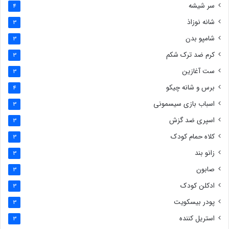
سر شیشه
4
شانه نوزاذ
3
شامپو بدن
3
کرم ضد ترک شکم
3
ست آغازین
3
برس و شانه چیکو
4
اسباب بازی سیسمونی
3
اسپری ضد گزش
3
کلاه حمام کودک
3
زانو بند
3
صابون
3
ادکلن کودک
3
پودر بیسکویت
3
استریل کننده
3