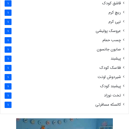
قاشق کودک
1
ریچ کرم
1
نپی کرم
1
عروسک پولیشی
1
چسب حمام
1
صابون جانسون
1
پیشبند
1
فلاسک کودک
1
شیردوش اونت
1
پیشبند کودک
1
تخت نوزاد
1
کالسکه مسافرتی
1