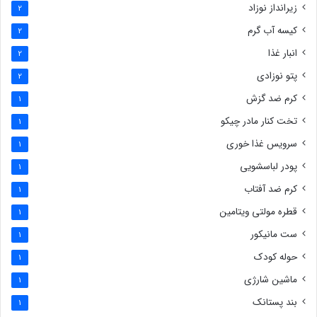
زیرانداز نوزاد
2
کیسه آب گرم
2
انبار غذا
2
پتو نوزادی
2
کرم ضد گزش
1
تخت کنار مادر چیکو
1
سرویس غذا خوری
1
پودر لباسشویی
1
کرم ضد آفتاب
1
قطره مولتی ویتامین
1
ست مانیکور
1
حوله کودک
1
ماشین شارژی
1
بند پستانک
1