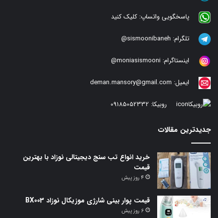
پاسخگویی واتساپ:
کلیک کنید
تلگرام:
sismoonibaneh@
اینستاگرام:
moniasismooni@
ایمیل:
deman.mansory@gmail.com
روبیکا:
09185052332
جدیدترین مقالات
خرید انواع تب سنج دیجیتالی نوزاد با بهترین
قیمت
4 روز پیش
قیمت پوار بینی شارژی موزیکال نوزاد BX003
6 روز پیش