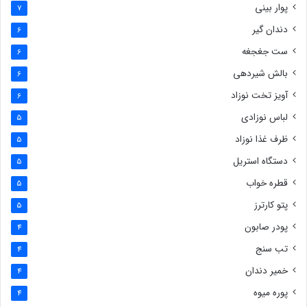
پوار بینی
7
دندان گیر
6
ست جغجغه
6
بالش شیردهی
6
آویز تخت نوزاد
6
لباس نوزادی
5
ظرف غذا نوزاد
5
دستگاه استریل
5
قطره خواب
5
پتو کارترز
5
پودر صابون
4
تب سنج
4
خمیر دندان
4
پوره میوه
4