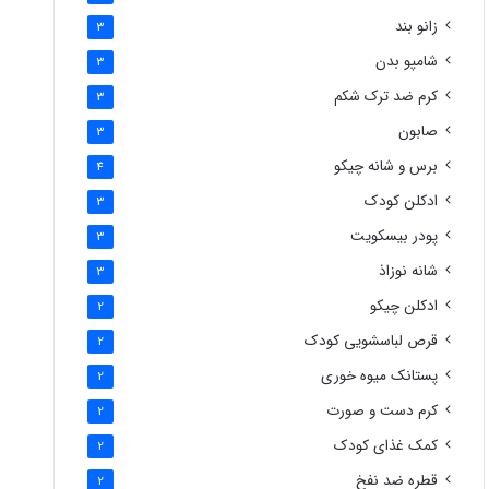
زانو بند
3
شامپو بدن
3
کرم ضد ترک شکم
3
صابون
3
برس و شانه چیکو
4
ادکلن کودک
3
پودر بیسکویت
3
شانه نوزاذ
3
ادکلن چیکو
2
قرص لباسشویی کودک
2
پستانک میوه خوری
2
کرم دست و صورت
2
کمک غذای کودک
2
قطره ضد نفخ
2