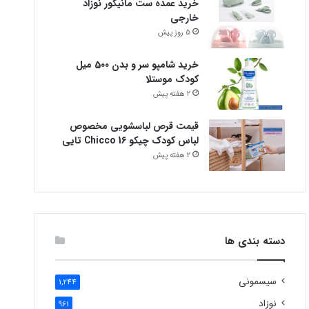
خرید عمده ست مانیکور نوزاد
خارجی
5 روز پیش
خرید شامپو سر و بدن 500 میل
کودک موستلا
2 هفته پیش
قیمت قرص لباسشویی مخصوص
لباس کودک چیکو Chicco 16 تایی
2 هفته پیش
دسته بندی ها
سیسمونی
1,244
نوزاد
961