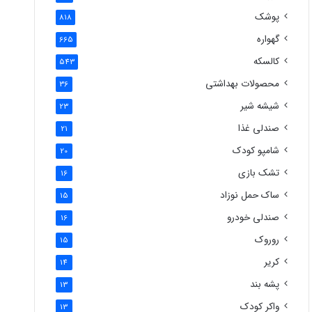
پوشک
818
گهواره
665
کالسکه
543
محصولات بهداشتی
36
شیشه شیر
23
صندلی غذا
21
شامپو کودک
20
تشک بازی
16
ساک حمل نوزاد
15
صندلی خودرو
16
روروک
15
کریر
14
پشه بند
13
واکر کودک
13