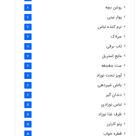
روغن بچه
8
پوار بینی
7
نرم کننده لباس
7
سرلاک
7
تاب برقی
11
مایع استریل
7
ست جغجغه
6
آویز تخت نوزاد
6
بالش شیردهی
6
دندان گیر
6
لباس نوزادی
5
ظرف غذا نوزاد
5
پتو کارترز
5
قطره خواب
5