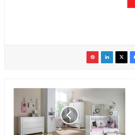
فیس بوک
X
لینکدین
‫پین‌ترست