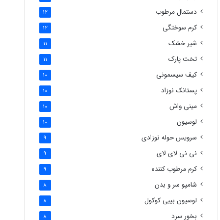
دستمال مرطوب
12
کرم سوختگی
12
شیر خشک
11
تخت پارک
11
کیف سیسمونی
10
پستانک نوزاد
10
مینی واش
10
لوسیون
10
سرویس حوله نوزادی
9
نی نی لای لای
9
کرم مرطوب کننده
9
شامپو سر و بدن
8
لوسیون بیبی کوکول
8
بخور سرد
8