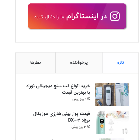
تازه
پرخواننده
نظرها
خرید انواع تب سنج دیجیتالی نوزاد
با بهترین قیمت
1 روز پیش
قیمت پوار بینی شارژی موزیکال
نوزاد BX003
3 روز پیش