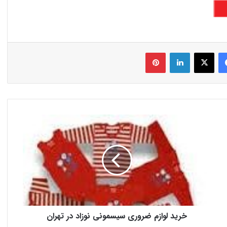
فیس بوک
X
لینکدین
‫پین‌ترست
خرید لوازم ضروری سیسمونی نوزاد در تهران