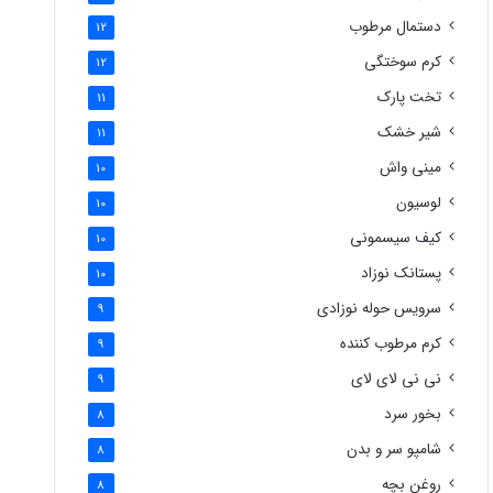
دستمال مرطوب
12
کرم سوختگی
12
تخت پارک
11
شیر خشک
11
مینی واش
10
لوسیون
10
کیف سیسمونی
10
پستانک نوزاد
10
سرویس حوله نوزادی
9
کرم مرطوب کننده
9
نی نی لای لای
9
بخور سرد
8
شامپو سر و بدن
8
روغن بچه
8