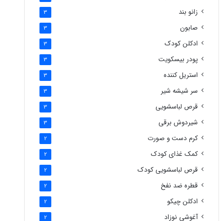
زانو بند
3
صابون
3
ادکلن کودک
3
پودر بیسکویت
3
استریل کننده
3
سر شیشه شیر
3
قرص لباسشویی
3
شیردوش برقی
3
کرم دست و صورت
2
کمک غذای کودک
2
قرص لباسشویی کودک
2
قطره ضد نفخ
2
ادکلن چیکو
2
آغوشی نوزاد
2