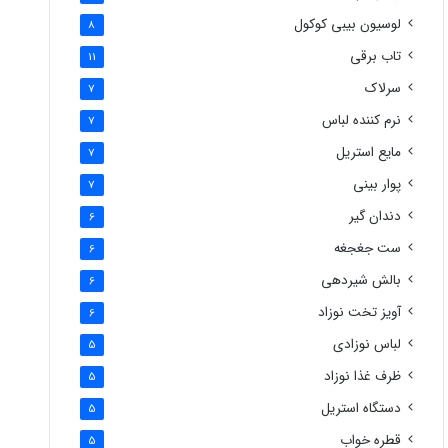
لوسیون بیبی کوکول
8
تاب برقی
11
سرلاک
7
نرم کننده لباس
7
مایع استریل
7
پوار بینی
7
دندان گیر
6
ست جغجغه
6
بالش شیردهی
6
آویز تخت نوزاد
6
لباس نوزادی
5
ظرف غذا نوزاد
5
دستگاه استریل
5
قطره خواب
5