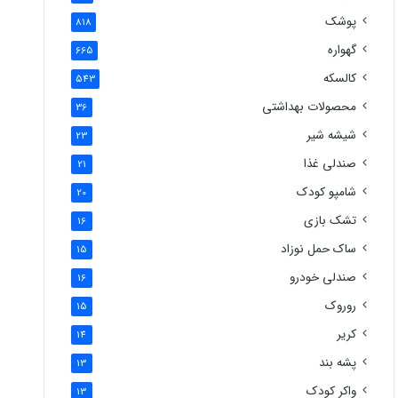
پوشک
818
گهواره
665
کالسکه
543
محصولات بهداشتی
36
شیشه شیر
23
صندلی غذا
21
شامپو کودک
20
تشک بازی
16
ساک حمل نوزاد
15
صندلی خودرو
16
روروک
15
کریر
14
پشه بند
13
واکر کودک
13