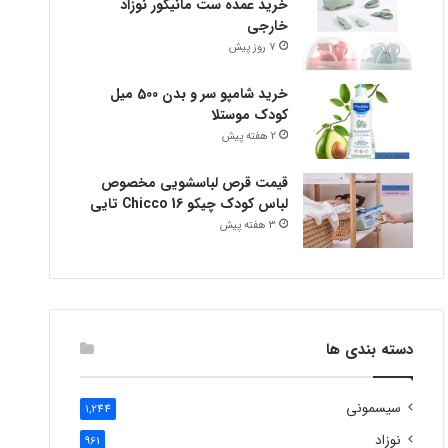
خرید عمده ست مانیکور نوزاد
خارجی
7 روز پیش
خرید شامپو سر و بدن 500 میل
کودک موستلا
2 هفته پیش
قیمت قرص لباسشویی مخصوص
لباس کودک چیکو Chicco 16 تایی
3 هفته پیش
دسته بندی ها
سیسمونی
1,244
نوزاد
961