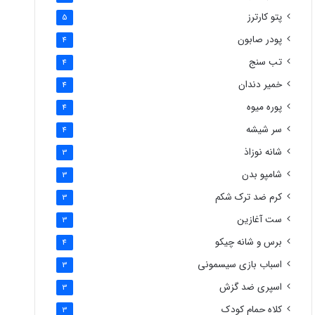
پتو کارترز
5
پودر صابون
4
تب سنج
4
خمیر دندان
4
پوره میوه
4
سر شیشه
4
شانه نوزاذ
3
شامپو بدن
3
کرم ضد ترک شکم
3
ست آغازین
3
برس و شانه چیکو
4
اسباب بازی سیسمونی
3
اسپری ضد گزش
3
کلاه حمام کودک
3