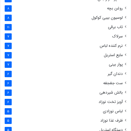
روغن بچه
8
لوسیون بیبی کوکول
8
تاب برقی
11
سرلاک
7
نرم کننده لباس
7
مایع استریل
7
پوار بینی
7
دندان گیر
6
ست جغجغه
6
بالش شیردهی
6
آویز تخت نوزاد
6
لباس نوزادی
5
ظرف غذا نوزاد
5
دستگاه استریل
5