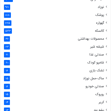
نوزاد
961
پوشک
818
گهواره
665
کالسکه
543
محصولات بهداشتی
36
شیشه شیر
23
صندلی غذا
21
شامپو کودک
20
تشک بازی
16
ساک حمل نوزاد
15
صندلی خودرو
16
روروک
15
کریر
14
پشه بند
13