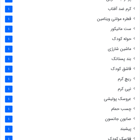
کرم ضد آفتاب
1
قطره مولتی ویتامین
1
ست مانیکور
1
حوله کودک
1
ماشین شارژی
1
بند پستانک
1
قاشق کودک
1
ریچ کرم
1
نپی کرم
1
عروسک پولیشی
1
چسب حمام
1
صابون جانسون
1
پیشبند
1
فلاسک کودک
1