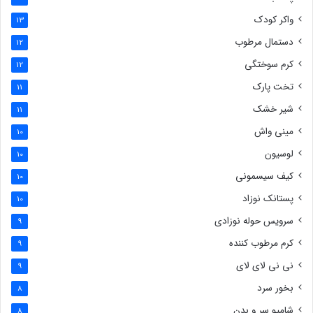
واکر کودک
13
دستمال مرطوب
12
کرم سوختگی
12
تخت پارک
11
شیر خشک
11
مینی واش
10
لوسیون
10
کیف سیسمونی
10
پستانک نوزاد
10
سرویس حوله نوزادی
9
کرم مرطوب کننده
9
نی نی لای لای
9
بخور سرد
8
شامپو سر و بدن
8