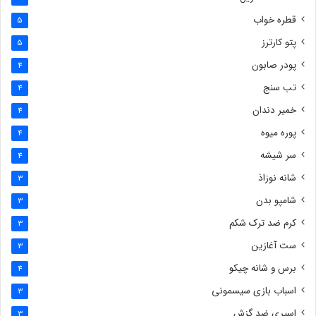
قطره خواب
5
پتو کارترز
5
پودر صابون
4
تب سنج
4
خمیر دندان
4
پوره میوه
4
سر شیشه
4
شانه نوزاذ
3
شامپو بدن
3
کرم ضد ترک شکم
3
ست آغازین
3
برس و شانه چیکو
4
اسباب بازی سیسمونی
3
اسپری ضد گزش
3