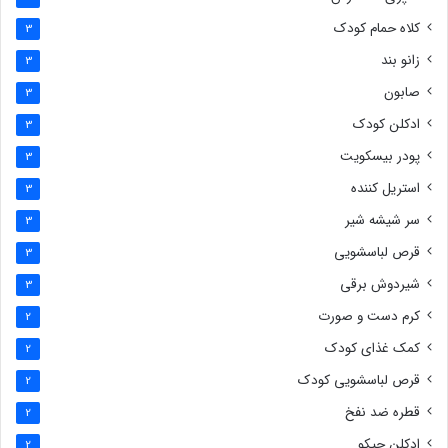
کلاه حمام کودک
3
زانو بند
3
صابون
3
ادکلن کودک
3
پودر بیسکویت
3
استریل کننده
3
سر شیشه شیر
3
قرص لباسشویی
3
شیردوش برقی
3
کرم دست و صورت
2
کمک غذای کودک
2
قرص لباسشویی کودک
2
قطره ضد نفخ
2
ادکلن چیکو
2