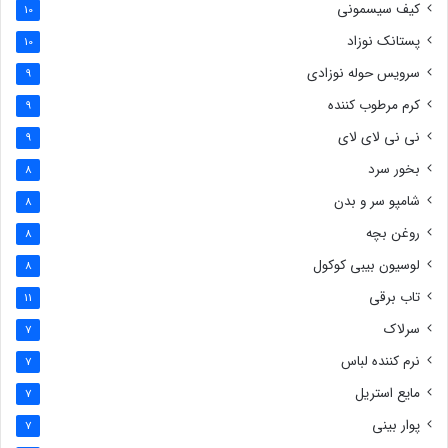
کیف سیسمونی
10
پستانک نوزاد
10
سرویس حوله نوزادی
9
کرم مرطوب کننده
9
نی نی لای لای
9
بخور سرد
8
شامپو سر و بدن
8
روغن بچه
8
لوسیون بیبی کوکول
8
تاب برقی
11
سرلاک
7
نرم کننده لباس
7
مایع استریل
7
پوار بینی
7