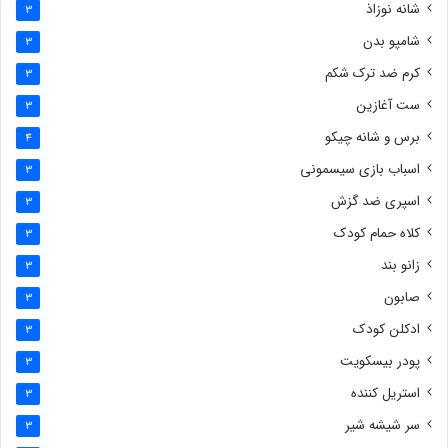
شانه نوزاذ
3
شامپو بدن
3
کرم ضد ترک شکم
3
ست آغازین
3
برس و شانه چیکو
4
اسباب بازی سیسمونی
3
اسپری ضد گزش
3
کلاه حمام کودک
3
زانو بند
3
صابون
3
ادکلن کودک
3
پودر بیسکویت
3
استریل کننده
3
سر شیشه شیر
3