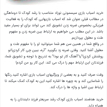
خرید اسباب بازی سیسمونی نوزاد متناسب با رشد کودک تا دوماهگی
در مطالب قبلی عنوان شد که اسباب بازیهایی که کودک را به فعالیت
فیزیکی بخصوص ضربه زدن تشویق کند می تواند برای او بسیار مفید
باشد. در این مطلب می خواهیم به ارتباط بین ضربه زدن و مفهوم
علت و معلول بپردازیم.
در واقع شما در همین سن هم شما می­توانید او را با مفهوم علت و
معلول آشنا کنید. وقتی ضربه زد بگویید “آره، ببین چی کار کردی!تو
روشنش کردی!”یا”آهنگ کار تو بود!”.به تدریج با توجه و تشویق شما،
فرزندتان این ارتباط مهم را درک می کند: این کار رو من کردم!
وقت صرف کنید و به بعضی از ویژگی­های اسباب­ بازی اشاره کنید.رنگ­ها
را شناسایی کند و به چهره ها اشاره کنید.این به کودک کمک می­کند تا
ارتباط بین اشیا و واژه ­ها را درک کند.
خرید هدفمند اسباب بازی کودک رشد سریعتر فرزند دلبندتان را به
همراه دارد.