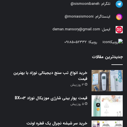
تلگرام:
sismoonibaneh@
اینستاگرام:
moniasismooni@
ایمیل:
deman.mansory@gmail.com
روبیکا:
09185052332
جدیدترین مقالات
خرید انواع تب سنج دیجیتالی نوزاد با بهترین
قیمت
3 روز پیش
قیمت پوار بینی شارژی موزیکال نوزاد BX003
5 روز پیش
خرید سر شیشه نچرال یک قطره اونت