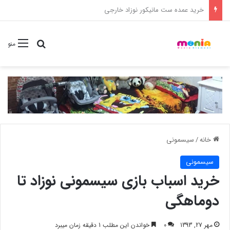
خرید شامپو سر و بدن 500 میل کودک موستلا
جستجو برا
منو
خانه
/
سیسمونی
سیسمونی
خرید اسباب بازی سیسمونی نوزاد تا
دوماهگی
مهر 27, 1393
0
خواندن این مطلب 1 دقیقه زمان میبرد