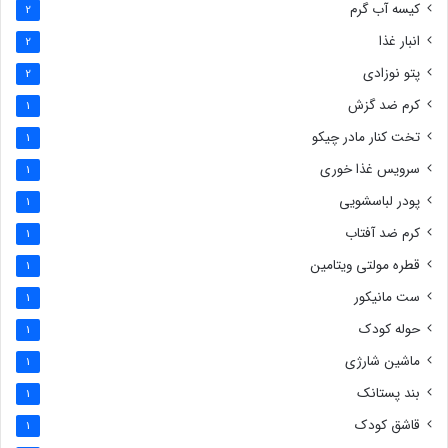
کیسه آب گرم
2
انبار غذا
2
پتو نوزادی
2
کرم ضد گزش
1
تخت کنار مادر چیکو
1
سرویس غذا خوری
1
پودر لباسشویی
1
کرم ضد آفتاب
1
قطره مولتی ویتامین
1
ست مانیکور
1
حوله کودک
1
ماشین شارژی
1
بند پستانک
1
قاشق کودک
1