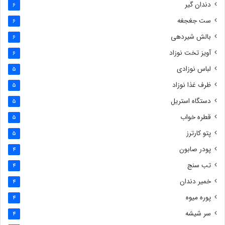
دندان گیر
6
ست جغجغه
6
بالش شیردهی
6
آویز تخت نوزاد
6
لباس نوزادی
5
ظرف غذا نوزاد
5
دستگاه استریل
5
قطره خواب
5
پتو کارترز
5
پودر صابون
4
تب سنج
4
خمیر دندان
4
پوره میوه
4
سر شیشه
4