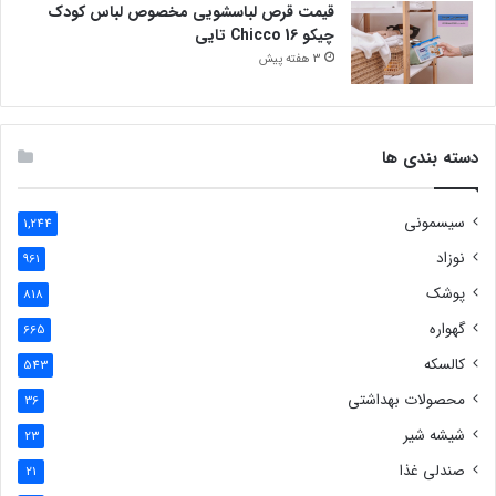
قیمت قرص لباسشویی مخصوص لباس کودک
چیکو Chicco 16 تایی
3 هفته پیش
دسته بندی ها
سیسمونی
1,244
نوزاد
961
پوشک
818
گهواره
665
کالسکه
543
محصولات بهداشتی
36
شیشه شیر
23
صندلی غذا
21