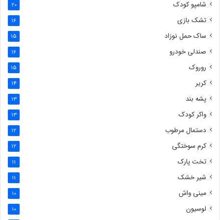
شامپو کودک
20
تشک بازی
16
ساک حمل نوزاد
15
صندلی خودرو
16
روروک
15
کریر
14
پشه بند
13
واکر کودک
13
دستمال مرطوب
12
کرم سوختگی
12
تخت پارک
11
شیر خشک
11
مینی واش
10
لوسیون
10