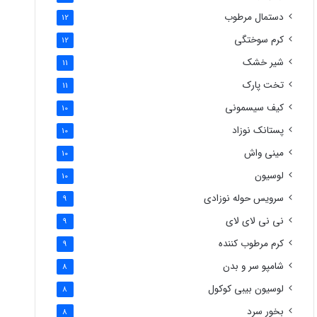
دستمال مرطوب
12
کرم سوختگی
12
شیر خشک
11
تخت پارک
11
کیف سیسمونی
10
پستانک نوزاد
10
مینی واش
10
لوسیون
10
سرویس حوله نوزادی
9
نی نی لای لای
9
کرم مرطوب کننده
9
شامپو سر و بدن
8
لوسیون بیبی کوکول
8
بخور سرد
8