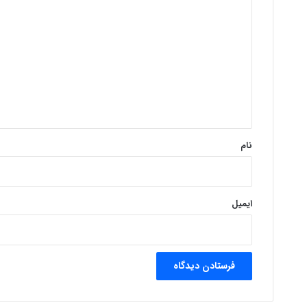
ی
د
گ
ا
ه
*
نام
ایمیل