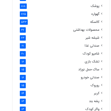
پوشک
818
گهواره
665
کالسکه
543
محصولات بهداشتی
36
شیشه شیر
23
صندلی غذا
21
شامپو کودک
20
تشک بازی
16
ساک حمل نوزاد
15
صندلی خودرو
16
روروک
15
کریر
14
پشه بند
13
واکر کودک
13