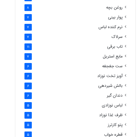
روغن بچه
8
پوار بینی
7
نرم کننده لباس
7
سرلاک
7
تاب برقی
11
مایع استریل
7
ست جغجغه
6
آویز تخت نوزاد
6
بالش شیردهی
6
دندان گیر
6
لباس نوزادی
5
ظرف غذا نوزاد
5
پتو کارترز
5
قطره خواب
5