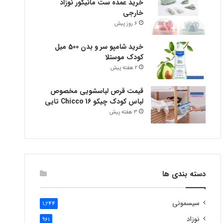
خرید عمده ست مانیکور نوزاد
خارجی
6 روز پیش
خرید شامپو سر و بدن 500 میل
کودک موستلا
2 هفته پیش
قیمت قرص لباسشویی مخصوص
لباس کودک چیکو Chicco 16 تایی
3 هفته پیش
دسته بندی ها
سیسمونی
1,244
نوزاد
961