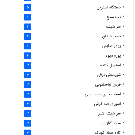
دستگاه استریل
5
تب سنج
4
سر شیشه
4
خمیر دندان
4
پودر صابون
4
پوره میوه
4
استریل کننده
3
شیردوش برقی
3
قرص لباسشویی
3
اسباب بازی سیسمونی
3
اسپری ضد گزش
3
سر شیشه شیر
3
ست آغازین
3
کلاه حمام کودک
3