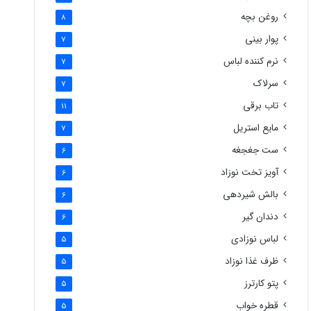
روغن بچه
8
پوار بینی
7
نرم کننده لباس
7
سرلاک
7
تاب برقی
11
مایع استریل
7
ست جغجغه
6
آویز تخت نوزاد
6
بالش شیردهی
6
دندان گیر
6
لباس نوزادی
5
ظرف غذا نوزاد
5
پتو کارترز
5
قطره خواب
5