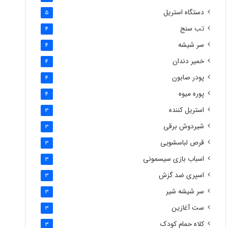
دستگاه استریل
5
تب سنج
4
سر شیشه
4
خمیر دندان
4
پودر صابون
4
پوره میوه
4
استریل کننده
3
شیردوش برقی
3
قرص لباسشویی
3
اسباب بازی سیسمونی
3
اسپری ضد گزش
3
سر شیشه شیر
3
ست آغازین
3
کلاه حمام کودک
3