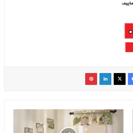
فیس بوک
X
لینکدین
‫پین‌ترست