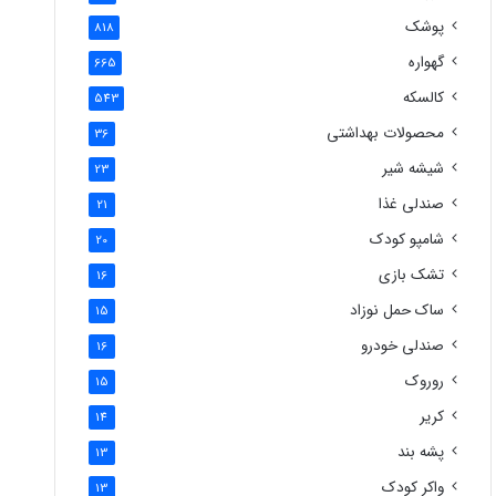
پوشک
818
گهواره
665
کالسکه
543
محصولات بهداشتی
36
شیشه شیر
23
صندلی غذا
21
شامپو کودک
20
تشک بازی
16
ساک حمل نوزاد
15
صندلی خودرو
16
روروک
15
کریر
14
پشه بند
13
واکر کودک
13