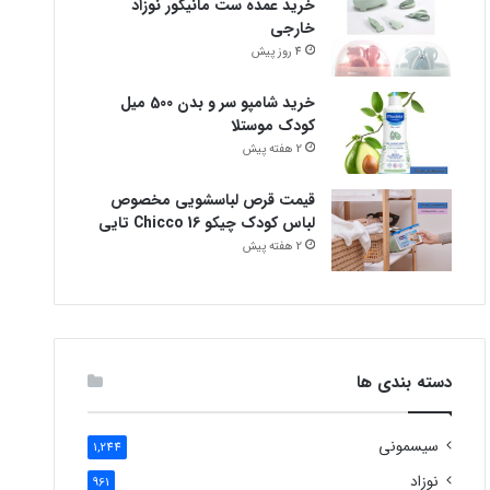
خرید عمده ست مانیکور نوزاد
خارجی
4 روز پیش
خرید شامپو سر و بدن 500 میل
کودک موستلا
2 هفته پیش
قیمت قرص لباسشویی مخصوص
لباس کودک چیکو Chicco 16 تایی
2 هفته پیش
دسته بندی ها
سیسمونی
1,244
نوزاد
961