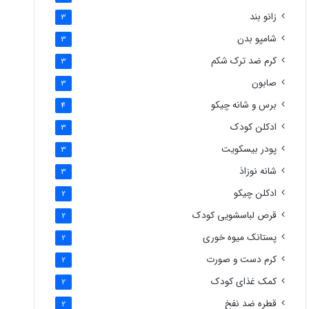
زانو بند
3
شامپو بدن
3
کرم ضد ترک شکم
3
صابون
3
برس و شانه چیکو
4
ادکلن کودک
3
پودر بیسکویت
3
شانه نوزاذ
3
ادکلن چیکو
2
قرص لباسشویی کودک
2
پستانک میوه خوری
2
کرم دست و صورت
2
کمک غذای کودک
2
قطره ضد نفخ
2