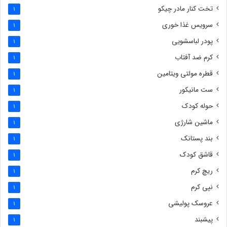
تخت کنار مادر چیکو
1
سرویس غذا خوری
1
پودر لباسشویی
1
کرم ضد آفتاب
1
قطره مولتی ویتامین
1
ست مانیکور
1
حوله کودک
1
ماشین شارژی
1
بند پستانک
1
قاشق کودک
1
ریچ کرم
1
نپی کرم
1
عروسک پولیشی
1
پیشبند
1