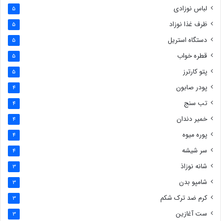
لباس نوزادی
5
ظرف غذا نوزاد
5
دستگاه استریل
5
قطره خواب
5
پتو کارترز
5
پودر صابون
4
تب سنج
4
خمیر دندان
4
پوره میوه
4
سر شیشه
4
شانه نوزاذ
3
شامپو بدن
3
کرم ضد ترک شکم
3
ست آغازین
3