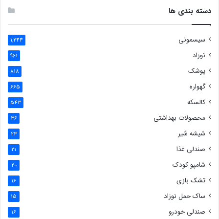
دسته بندی ها
سیسمونی
1,244
نوزاد
961
پوشک
818
گهواره
665
کالسکه
543
محصولات بهداشتی
36
شیشه شیر
23
صندلی غذا
21
شامپو کودک
20
تشک بازی
16
ساک حمل نوزاد
15
صندلی خودرو
16