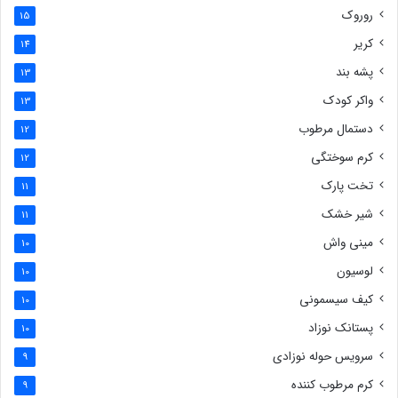
روروک
15
کریر
14
پشه بند
13
واکر کودک
13
دستمال مرطوب
12
کرم سوختگی
12
تخت پارک
11
شیر خشک
11
مینی واش
10
لوسیون
10
کیف سیسمونی
10
پستانک نوزاد
10
سرویس حوله نوزادی
9
کرم مرطوب کننده
9