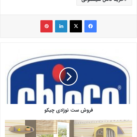
فیس بوک
X
لینکدین
‫پین‌ترست
فروش ست نوزادی چیکو