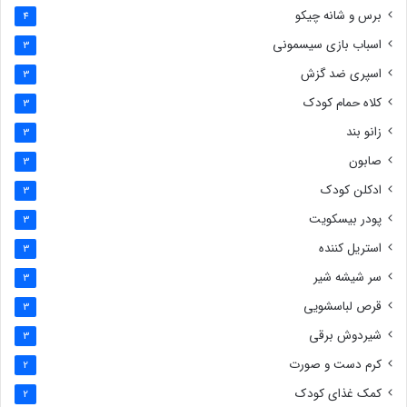
برس و شانه چیکو
4
اسباب بازی سیسمونی
3
اسپری ضد گزش
3
کلاه حمام کودک
3
زانو بند
3
صابون
3
ادکلن کودک
3
پودر بیسکویت
3
استریل کننده
3
سر شیشه شیر
3
قرص لباسشویی
3
شیردوش برقی
3
کرم دست و صورت
2
کمک غذای کودک
2