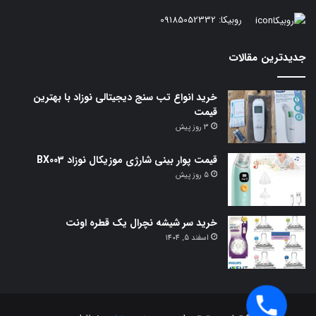
روبیکا:
09185052332
جدیدترین مقالات
خرید انواع تب سنج دیجیتالی نوزاد با بهترین
قیمت
3 روز پیش
قیمت پوار بینی شارژی موزیکال نوزاد BX003
5 روز پیش
خرید سر شیشه نچرال یک قطره اونت
اسفند 5, 1404