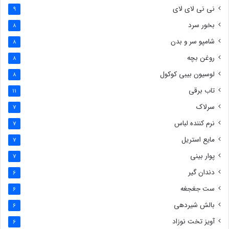
نی نی لای لای
9
بخور سرد
8
شامپو سر و بدن
8
روغن بچه
8
لوسیون بیبی کوکول
8
تاب برقی
11
سرلاک
7
نرم کننده لباس
7
مایع استریل
7
پوار بینی
7
دندان گیر
6
ست جغجغه
6
بالش شیردهی
6
آویز تخت نوزاد
6