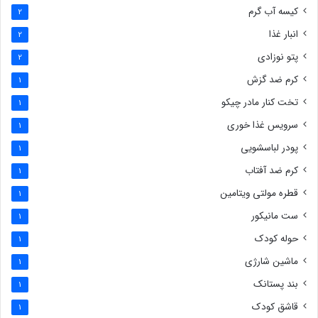
کیسه آب گرم
2
انبار غذا
2
پتو نوزادی
2
کرم ضد گزش
1
تخت کنار مادر چیکو
1
سرویس غذا خوری
1
پودر لباسشویی
1
کرم ضد آفتاب
1
قطره مولتی ویتامین
1
ست مانیکور
1
حوله کودک
1
ماشین شارژی
1
بند پستانک
1
قاشق کودک
1