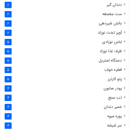
دندان گیر
6
ست جغجغه
6
بالش شیردهی
6
آویز تخت نوزاد
6
لباس نوزادی
5
ظرف غذا نوزاد
5
دستگاه استریل
5
قطره خواب
5
پتو کارترز
5
پودر صابون
4
تب سنج
4
خمیر دندان
4
پوره میوه
4
سر شیشه
4