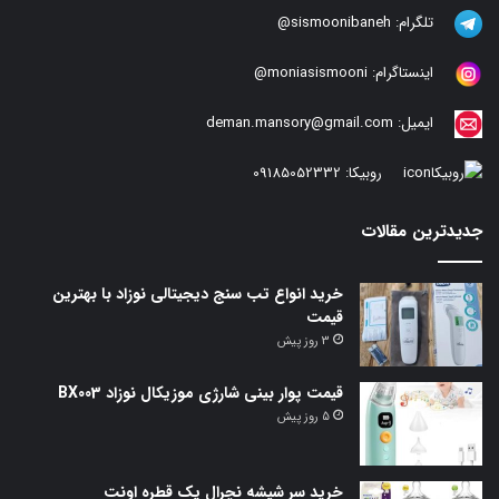
تلگرام:
sismoonibaneh@
اینستاگرام:
moniasismooni@
ایمیل:
deman.mansory@gmail.com
روبیکا:
09185052332
جدیدترین مقالات
خرید انواع تب سنج دیجیتالی نوزاد با بهترین
قیمت
3 روز پیش
قیمت پوار بینی شارژی موزیکال نوزاد BX003
5 روز پیش
خرید سر شیشه نچرال یک قطره اونت