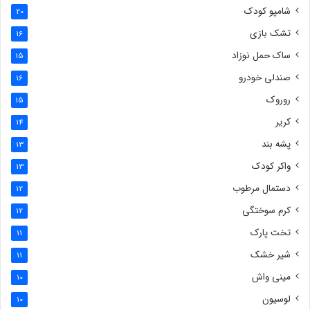
شامپو کودک
20
تشک بازی
16
ساک حمل نوزاد
15
صندلی خودرو
16
روروک
15
کریر
14
پشه بند
13
واکر کودک
13
دستمال مرطوب
12
کرم سوختگی
12
تخت پارک
11
شیر خشک
11
مینی واش
10
لوسیون
10