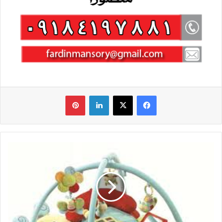
فیس بوک
X
لینکدین
‫پین‌ترست