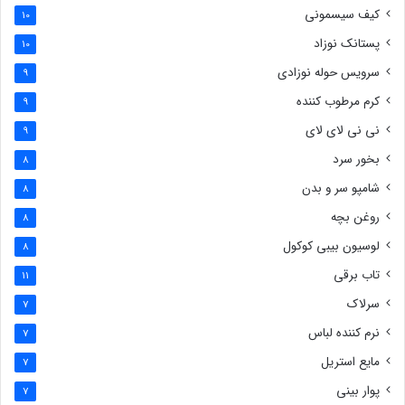
کیف سیسمونی
10
پستانک نوزاد
10
سرویس حوله نوزادی
9
کرم مرطوب کننده
9
نی نی لای لای
9
بخور سرد
8
شامپو سر و بدن
8
روغن بچه
8
لوسیون بیبی کوکول
8
تاب برقی
11
سرلاک
7
نرم کننده لباس
7
مایع استریل
7
پوار بینی
7