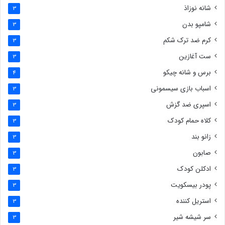
شانه نوزاذ
3
شامپو بدن
3
کرم ضد ترک شکم
3
ست آغازین
3
برس و شانه چیکو
4
اسباب بازی سیسمونی
3
اسپری ضد گزش
3
کلاه حمام کودک
3
زانو بند
3
صابون
3
ادکلن کودک
3
پودر بیسکویت
3
استریل کننده
3
سر شیشه شیر
3