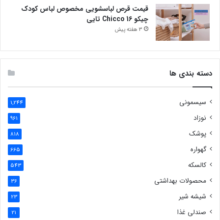
قیمت قرص لباسشویی مخصوص لباس کودک
چیکو Chicco 16 تایی
3 هفته پیش
دسته بندی ها
سیسمونی
1,244
نوزاد
961
پوشک
818
گهواره
665
کالسکه
543
محصولات بهداشتی
36
شیشه شیر
23
صندلی غذا
21