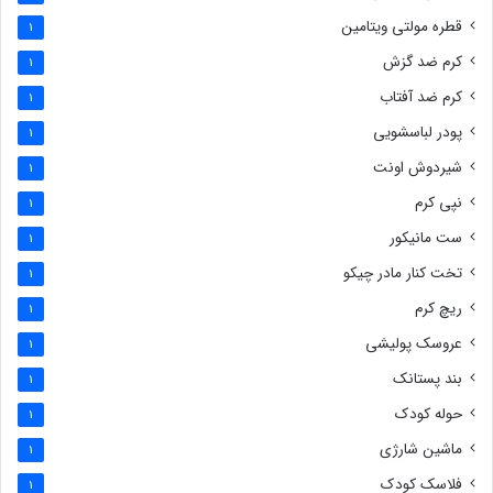
قطره مولتی ویتامین
1
کرم ضد گزش
1
کرم ضد آفتاب
1
پودر لباسشویی
1
شیردوش اونت
1
نپی کرم
1
ست مانیکور
1
تخت کنار مادر چیکو
1
ریچ کرم
1
عروسک پولیشی
1
بند پستانک
1
حوله کودک
1
ماشین شارژی
1
فلاسک کودک
1