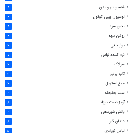
شامپو سر و بدن
8
لوسیون بیبی کوکول
8
بخور سرد
8
روغن بچه
8
پوار بینی
7
نرم کننده لباس
7
سرلاک
7
تاب برقی
11
مایع استریل
7
ست جغجغه
6
آویز تخت نوزاد
6
بالش شیردهی
6
دندان گیر
6
لباس نوزادی
5