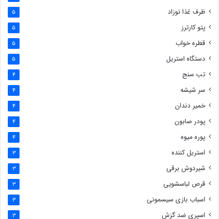
ظرف غذا نوزاد
5
پتو کارترز
5
قطره خواب
5
دستگاه استریل
5
تب سنج
4
سر شیشه
4
خمیر دندان
4
پودر صابون
4
پوره میوه
4
استریل کننده
3
شیردوش برقی
3
قرص لباسشویی
3
اسباب بازی سیسمونی
3
اسپری ضد گزش
3