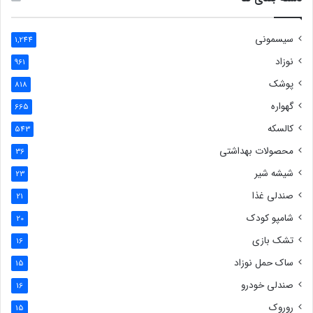
سیسمونی
1,244
نوزاد
961
پوشک
818
گهواره
665
کالسکه
543
محصولات بهداشتی
36
شیشه شیر
23
صندلی غذا
21
شامپو کودک
20
تشک بازی
16
ساک حمل نوزاد
15
صندلی خودرو
16
روروک
15