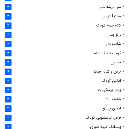
سر شیشه شیر
3
ست آغازین
3
کلاه حمام کودک
3
زانو بند
3
شامپو بدن
3
کرم ضد ترک شکم
3
صابون
3
برس و شانه چیکو
4
ادکلن کودک
3
پودر بیسکویت
3
شانه نوزاذ
3
ادکلن چیکو
2
قرص لباسشویی کودک
2
پستانک میوه خوری
2