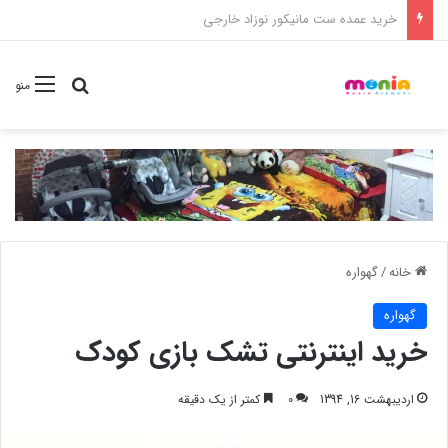
خرید شامپو سر و بدن 500 میل کودک موستلا
جستجو برا
منو
خانه
/
گهواره
گهواره
خرید اینترنتی تشک بازی کودک
اردیبهشت 16, 1394
0
کمتر از یک دقیقه