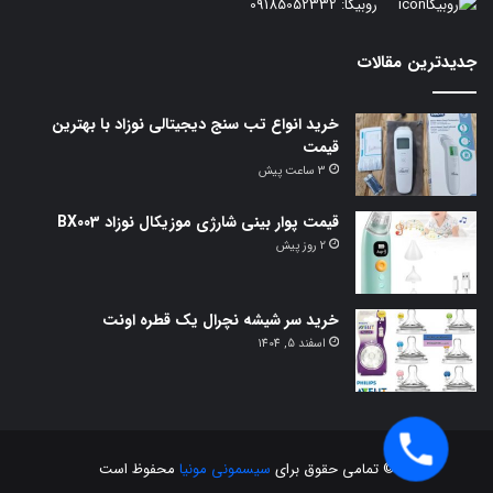
روبیکا:
09185052332
جدیدترین مقالات
خرید انواع تب سنج دیجیتالی نوزاد با بهترین
قیمت
3 ساعت پیش
قیمت پوار بینی شارژی موزیکال نوزاد BX003
2 روز پیش
خرید سر شیشه نچرال یک قطره اونت
اسفند 5, 1404
© تمامی حقوق برای
سیسمونی مونیا
محفوظ است