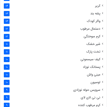
کریر
14
پشه بند
13
واکر کودک
13
دستمال مرطوب
12
کرم سوختگی
12
شیر خشک
11
تخت پارک
11
کیف سیسمونی
10
پستانک نوزاد
10
مینی واش
10
لوسیون
10
سرویس حوله نوزادی
9
نی نی لای لای
9
کرم مرطوب کننده
9