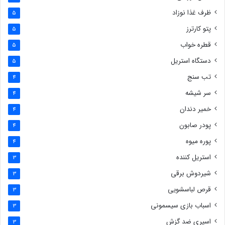
ظرف غذا نوزاد
5
پتو کارترز
5
قطره خواب
5
دستگاه استریل
5
تب سنج
4
سر شیشه
4
خمیر دندان
4
پودر صابون
4
پوره میوه
4
استریل کننده
3
شیردوش برقی
3
قرص لباسشویی
3
اسباب بازی سیسمونی
3
اسپری ضد گزش
3