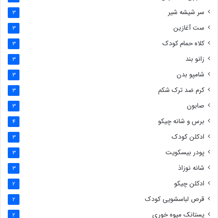
سر شیشه شیر
3
ست آغازین
3
کلاه حمام کودک
3
زانو بند
3
شامپو بدن
3
کرم ضد ترک شکم
3
صابون
3
برس و شانه چیکو
4
ادکلن کودک
3
پودر بیسکویت
3
شانه نوزاذ
3
ادکلن چیکو
2
قرص لباسشویی کودک
2
پستانک میوه خوری
2