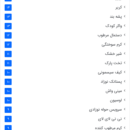
کریر
14
پشه بند
13
واکر کودک
13
دستمال مرطوب
12
کرم سوختگی
12
شیر خشک
11
تخت پارک
11
کیف سیسمونی
10
پستانک نوزاد
10
مینی واش
10
لوسیون
10
سرویس حوله نوزادی
9
نی نی لای لای
9
کرم مرطوب کننده
9