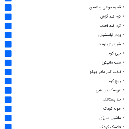
قطره مولتی ویتامین
1
کرم ضد گزش
1
کرم ضد آفتاب
1
پودر لباسشویی
1
شیردوش اونت
1
نپی کرم
1
ست مانیکور
1
تخت کنار مادر چیکو
1
ریچ کرم
1
عروسک پولیشی
1
بند پستانک
1
حوله کودک
1
ماشین شارژی
1
فلاسک کودک
1