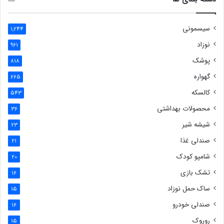
سیسمونی
1,244
نوزاد
961
پوشک
818
گهواره
665
کالسکه
543
محصولات بهداشتی
36
شیشه شیر
23
صندلی غذا
21
شامپو کودک
20
تشک بازی
16
ساک حمل نوزاد
15
صندلی خودرو
16
روروک
15