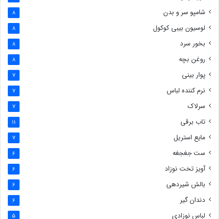
شامپو سر و بدن
8
لوسیون بیبی کوکول
8
بخور سرد
8
روغن بچه
8
پوار بینی
7
نرم کننده لباس
7
سرلاک
7
تاب برقی
11
مایع استریل
7
ست جغجغه
6
آویز تخت نوزاد
6
بالش شیردهی
6
دندان گیر
6
لباس نوزادی
5