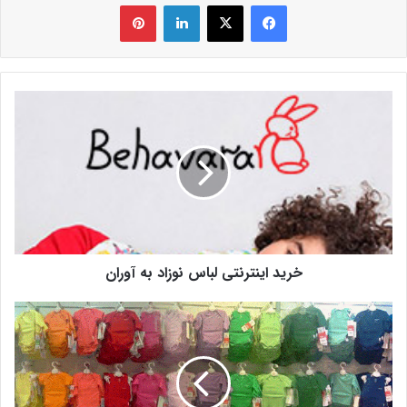
فیس بوک
X
لینکدین
‫پین‌ترست
خرید اینترنتی لباس نوزاد به آوران