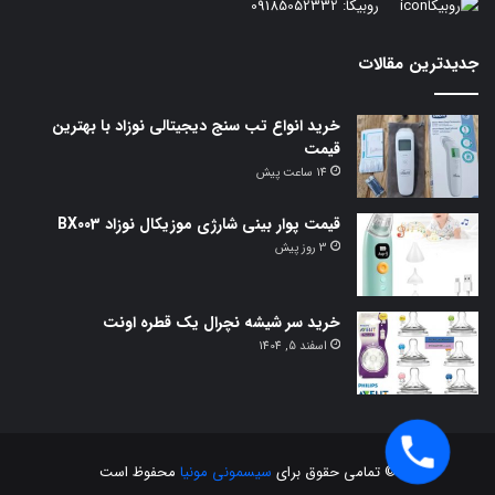
روبیکا:
09185052332
جدیدترین مقالات
خرید انواع تب سنج دیجیتالی نوزاد با بهترین
قیمت
14 ساعت پیش
قیمت پوار بینی شارژی موزیکال نوزاد BX003
3 روز پیش
خرید سر شیشه نچرال یک قطره اونت
اسفند 5, 1404
© تمامی حقوق برای
سیسمونی مونیا
محفوظ است