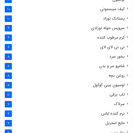
کیف سیسمونی
10
پستانک نوزاد
10
سرویس حوله نوزادی
9
کرم مرطوب کننده
9
نی نی لای لای
9
بخور سرد
8
شامپو سر و بدن
8
روغن بچه
8
لوسیون بیبی کوکول
8
تاب برقی
11
سرلاک
7
نرم کننده لباس
7
مایع استریل
7
پوار بینی
7