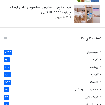
قیمت قرص لباسشویی مخصوص لباس کودک
چیکو Chicco 16 تایی
3 هفته پیش
دسته بندی ها
سیسمونی
1,244
نوزاد
961
پوشک
818
گهواره
665
کالسکه
543
محصولات بهداشتی
36
شیشه شیر
23
صندلی غذا
21