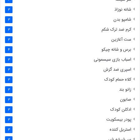
شانه نوزاذ
3
شامپو بدن
3
کرم ضد ترک شکم
3
ست آغازین
3
برس و شانه چیکو
4
اسباب بازی سیسمونی
3
اسپری ضد گزش
3
کلاه حمام کودک
3
زانو بند
3
صابون
3
ادکلن کودک
3
پودر بیسکویت
3
استریل کننده
3
سر شیشه شیر
3