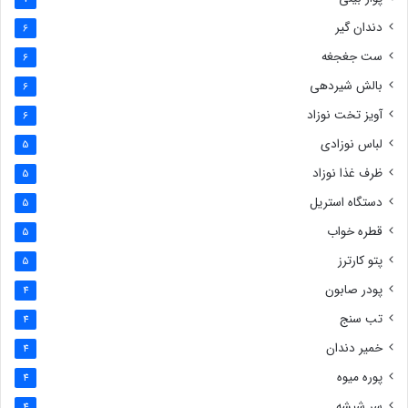
دندان گیر
6
ست جغجغه
6
بالش شیردهی
6
آویز تخت نوزاد
6
لباس نوزادی
5
ظرف غذا نوزاد
5
دستگاه استریل
5
قطره خواب
5
پتو کارترز
5
پودر صابون
4
تب سنج
4
خمیر دندان
4
پوره میوه
4
سر شیشه
4