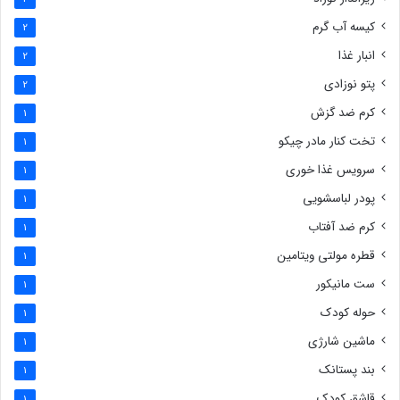
کیسه آب گرم
2
انبار غذا
2
پتو نوزادی
2
کرم ضد گزش
1
تخت کنار مادر چیکو
1
سرویس غذا خوری
1
پودر لباسشویی
1
کرم ضد آفتاب
1
قطره مولتی ویتامین
1
ست مانیکور
1
حوله کودک
1
ماشین شارژی
1
بند پستانک
1
قاشق کودک
1