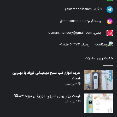
تلگرام:
sismoonibaneh@
اینستاگرام:
moniasismooni@
ایمیل:
deman.mansory@gmail.com
روبیکا:
09185052332
جدیدترین مقالات
خرید انواع تب سنج دیجیتالی نوزاد با بهترین
قیمت
3 روز پیش
قیمت پوار بینی شارژی موزیکال نوزاد BX003
5 روز پیش