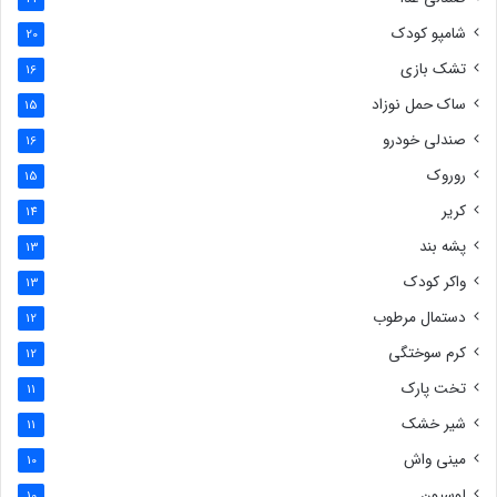
شامپو کودک
20
تشک بازی
16
ساک حمل نوزاد
15
صندلی خودرو
16
روروک
15
کریر
14
پشه بند
13
واکر کودک
13
دستمال مرطوب
12
کرم سوختگی
12
تخت پارک
11
شیر خشک
11
مینی واش
10
لوسیون
10