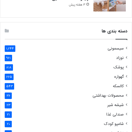
3 هفته پیش
دسته بندی ها
سیسمونی
1,244
نوزاد
961
پوشک
818
گهواره
665
کالسکه
543
محصولات بهداشتی
36
شیشه شیر
23
صندلی غذا
21
شامپو کودک
20