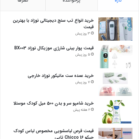
تازه
پرخواننده
نظرها
خرید انواع تب سنج دیجیتالی نوزاد با بهترین
قیمت
3 روز پیش
قیمت پوار بینی شارژی موزیکال نوزاد BX003
5 روز پیش
خرید عمده ست مانیکور نوزاد خارجی
7 روز پیش
خرید شامپو سر و بدن 500 میل کودک موستلا
2 هفته پیش
قیمت قرص لباسشویی مخصوص لباس کودک
چیکو Chicco 16 تایی