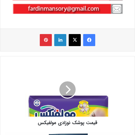
فیس بوک
X
لینکدین
‫پین‌ترست
قیمت پوشک نوزادی مولفیکس