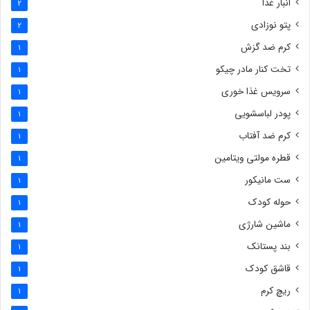
انبار غذا
2
پتو نوزادی
2
کرم ضد گزش
1
تخت کنار مادر چیکو
1
سرویس غذا خوری
1
پودر لباسشویی
1
کرم ضد آفتاب
1
قطره مولتی ویتامین
1
ست مانیکور
1
حوله کودک
1
ماشین شارژی
1
بند پستانک
1
قاشق کودک
1
ریچ کرم
1