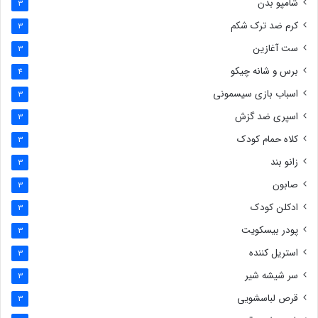
شامپو بدن
3
کرم ضد ترک شکم
3
ست آغازین
3
برس و شانه چیکو
4
اسباب بازی سیسمونی
3
اسپری ضد گزش
3
کلاه حمام کودک
3
زانو بند
3
صابون
3
ادکلن کودک
3
پودر بیسکویت
3
استریل کننده
3
سر شیشه شیر
3
قرص لباسشویی
3