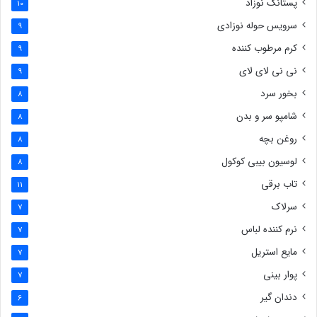
پستانک نوزاد
10
سرویس حوله نوزادی
9
کرم مرطوب کننده
9
نی نی لای لای
9
بخور سرد
8
شامپو سر و بدن
8
روغن بچه
8
لوسیون بیبی کوکول
8
تاب برقی
11
سرلاک
7
نرم کننده لباس
7
مایع استریل
7
پوار بینی
7
دندان گیر
6