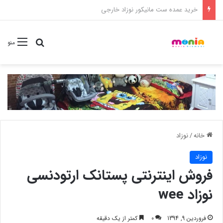
خرید شامپو سر و بدن 500 میل کودک موستلا
جستجو برا
منو
خانه
/
نوزاد
نوزاد
فروش اینترنتی پستانک ارتودنسی
نوزاد wee
فروردین 9, 1394
0
کمتر از یک دقیقه