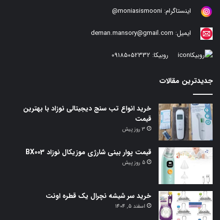
اینستاگرام:
moniasismooni@
ایمیل:
deman.mansory@gmail.com
روبیکا:
09185052332
جدیدترین مقالات
خرید انواع تب سنج دیجیتالی نوزاد با بهترین
قیمت
3 روز پیش
قیمت پوار بینی شارژی موزیکال نوزاد BX003
5 روز پیش
خرید سر شیشه نچرال یک قطره اونت
اسفند 5, 1404