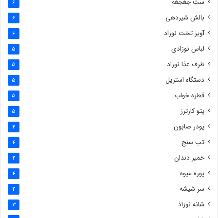
ست جغجغه
6
بالش شیردهی
6
آویز تخت نوزاد
6
لباس نوزادی
5
ظرف غذا نوزاد
5
دستگاه استریل
5
قطره خواب
5
پتو کارترز
5
پودر صابون
4
تب سنج
4
خمیر دندان
4
پوره میوه
4
سر شیشه
4
شانه نوزاذ
3