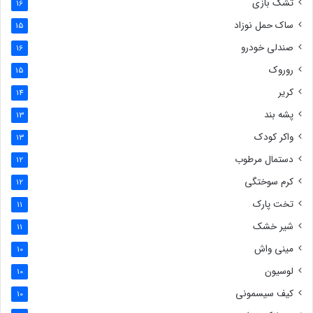
تشک بازی
16
ساک حمل نوزاد
15
صندلی خودرو
16
روروک
15
کریر
14
پشه بند
13
واکر کودک
13
دستمال مرطوب
12
کرم سوختگی
12
تخت پارک
11
شیر خشک
11
مینی واش
10
لوسیون
10
کیف سیسمونی
10