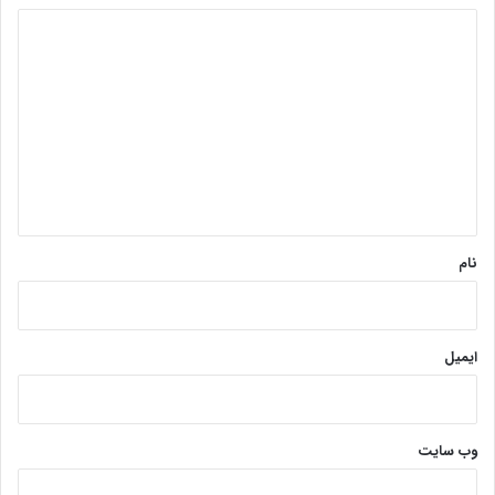
د
ی
د
گ
ا
ه
*
نام
ایمیل
وب‌ سایت