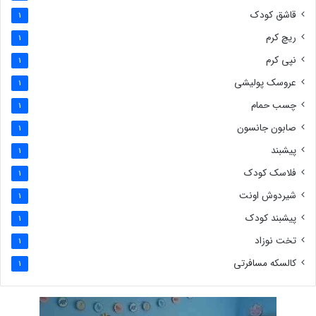
قاشق کودک
1
ریچ کرم
1
نپی کرم
1
عروسک پولیشی
1
چسب حمام
1
صابون جانسون
1
پیشبند
1
فلاسک کودک
1
شیردوش اونت
1
پیشبند کودک
1
تخت نوزاد
1
کالسکه مسافرتی
1