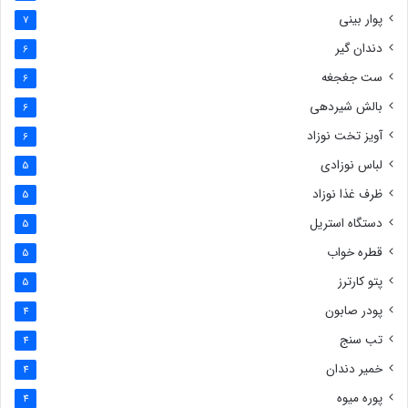
پوار بینی
7
دندان گیر
6
ست جغجغه
6
بالش شیردهی
6
آویز تخت نوزاد
6
لباس نوزادی
5
ظرف غذا نوزاد
5
دستگاه استریل
5
قطره خواب
5
پتو کارترز
5
پودر صابون
4
تب سنج
4
خمیر دندان
4
پوره میوه
4