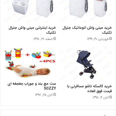
خرید مینی واش اتوماتیک جنرال
خرید اینترنتی مینی واش جنرال
تکنیک
تکنیک
فروردین 30, 1399
اسفند 29, 1398
ست مچ بند و جوراب جغجغه ای
خرید کالسکه تاشو مسافرتی با
SOZZY
قیمت فوق العاده
آبان 25, 1397
آبان 4, 1398