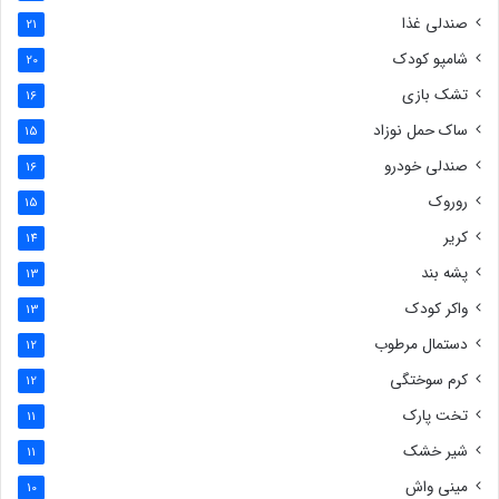
صندلی غذا
21
شامپو کودک
20
تشک بازی
16
ساک حمل نوزاد
15
صندلی خودرو
16
روروک
15
کریر
14
پشه بند
13
واکر کودک
13
دستمال مرطوب
12
کرم سوختگی
12
تخت پارک
11
شیر خشک
11
مینی واش
10