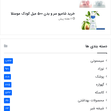
خرید شامپو سر و بدن 500 میل کودک موستلا
2 هفته پیش
دسته بندی ها
سیسمونی
1,244
نوزاد
961
پوشک
818
گهواره
665
کالسکه
543
محصولات بهداشتی
36
شیشه شیر
23