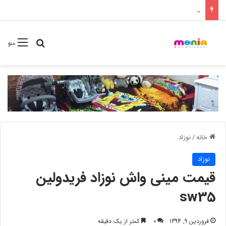
خرید عمده ست مانیکور نوزاد خارجی
جستجو برا
منو
خانه
/
نوزاد
نوزاد
قیمت مینی واش نوزاد فریدولین
sw35
فروردین 9, 1394
0
کمتر از یک دقیقه