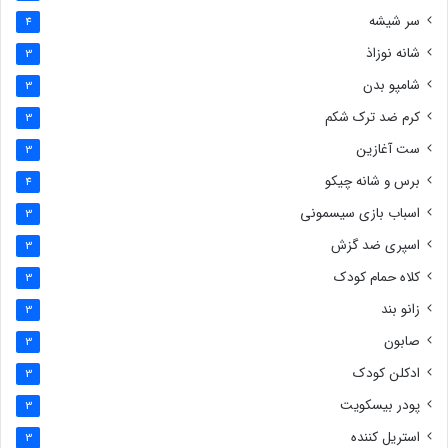
سر شیشه
4
شانه نوزاذ
3
شامپو بدن
3
کرم ضد ترک شکم
3
ست آغازین
3
برس و شانه چیکو
4
اسباب بازی سیسمونی
3
اسپری ضد گزش
3
کلاه حمام کودک
3
زانو بند
3
صابون
3
ادکلن کودک
3
پودر بیسکویت
3
استریل کننده
3