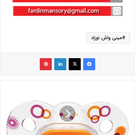
مینی واش نوزاد
فیس بوک
X
لینکدین
‫پین‌ترست