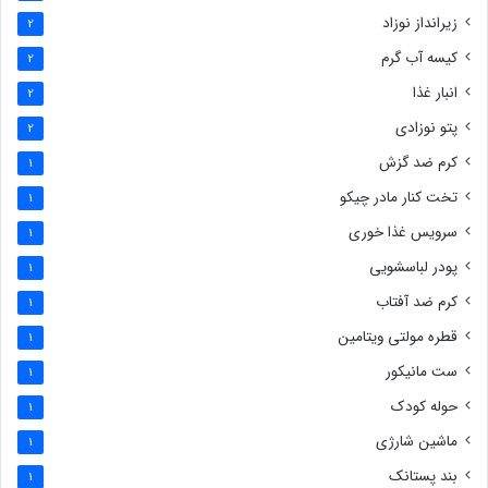
زیرانداز نوزاد
2
کیسه آب گرم
2
انبار غذا
2
پتو نوزادی
2
کرم ضد گزش
1
تخت کنار مادر چیکو
1
سرویس غذا خوری
1
پودر لباسشویی
1
کرم ضد آفتاب
1
قطره مولتی ویتامین
1
ست مانیکور
1
حوله کودک
1
ماشین شارژی
1
بند پستانک
1