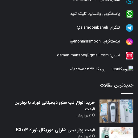
شماره تماس:
09185052332
پاسخگویی واتساپ:
کلیک کنید
تلگرام:
sismoonibaneh@
اینستاگرام:
moniasismooni@
ایمیل:
deman.mansory@gmail.com
روبیکا:
09185052332
جدیدترین مقالات
خرید انواع تب سنج دیجیتالی نوزاد با بهترین
قیمت
3 روز پیش
قیمت پوار بینی شارژی موزیکال نوزاد BX003
5 روز پیش