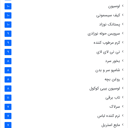
لوسیون
10
کیف سیسمونی
10
پستانک نوزاد
10
سرویس حوله نوزادی
9
کرم مرطوب کننده
9
نی نی لای لای
9
بخور سرد
8
شامپو سر و بدن
8
روغن بچه
8
لوسیون بیبی کوکول
8
تاب برقی
11
سرلاک
7
نرم کننده لباس
7
مایع استریل
7