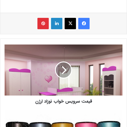
فیس بوک
X
لینکدین
‫پین‌ترست
قیمت سرویس خواب نوزاد ارژن