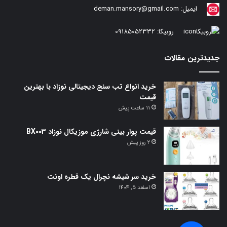
ایمیل:
deman.mansory@gmail.com
روبیکا:
09185052332
جدیدترین مقالات
خرید انواع تب سنج دیجیتالی نوزاد با بهترین
قیمت
11 ساعت پیش
قیمت پوار بینی شارژی موزیکال نوزاد BX003
2 روز پیش
خرید سر شیشه نچرال یک قطره اونت
اسفند 5, 1404