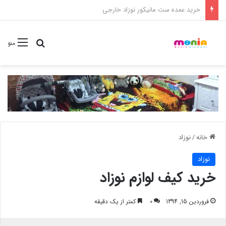
خرید شامپو سر و بدن 500 میل کودک موستلا
جستجو برا
منو
خانه
/
نوزاد
نوزاد
خرید کیف لوازم نوزاد
فروردین 15, 1394
0
کمتر از یک دقیقه