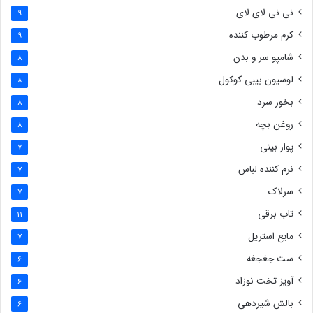
نی نی لای لای
9
کرم مرطوب کننده
9
شامپو سر و بدن
8
لوسیون بیبی کوکول
8
بخور سرد
8
روغن بچه
8
پوار بینی
7
نرم کننده لباس
7
سرلاک
7
تاب برقی
11
مایع استریل
7
ست جغجغه
6
آویز تخت نوزاد
6
بالش شیردهی
6