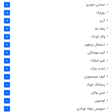
صندلی خودرو
16
روروک
15
کریر
14
پشه بند
13
واکر کودک
13
دستمال مرطوب
12
کرم سوختگی
12
شیر خشک
11
تخت پارک
11
کیف سیسمونی
10
پستانک نوزاد
10
مینی واش
10
لوسیون
10
سرویس حوله نوزادی
9