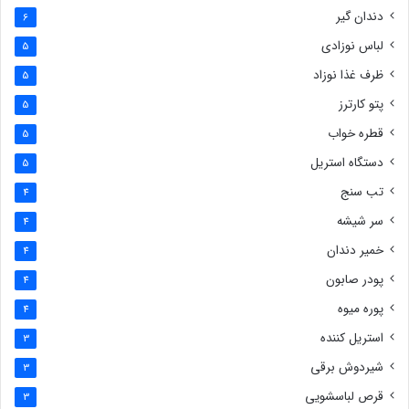
دندان گیر
6
لباس نوزادی
5
ظرف غذا نوزاد
5
پتو کارترز
5
قطره خواب
5
دستگاه استریل
5
تب سنج
4
سر شیشه
4
خمیر دندان
4
پودر صابون
4
پوره میوه
4
استریل کننده
3
شیردوش برقی
3
قرص لباسشویی
3