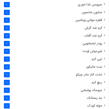
سرویس غذا خوری
1
صابون جانسون
1
قطره مولتی ویتامین
1
کرم ضد گزش
1
کرم ضد آفتاب
1
پودر لباسشویی
1
شیردوش اونت
1
نپی کرم
1
ست مانیکور
1
تخت کنار مادر چیکو
1
ریچ کرم
1
عروسک پولیشی
1
بند پستانک
1
حوله کودک
1