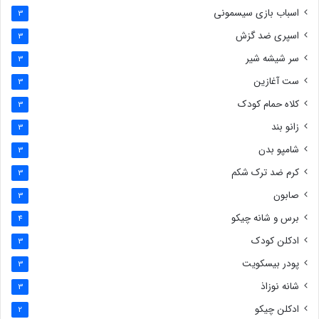
اسباب بازی سیسمونی
3
اسپری ضد گزش
3
سر شیشه شیر
3
ست آغازین
3
کلاه حمام کودک
3
زانو بند
3
شامپو بدن
3
کرم ضد ترک شکم
3
صابون
3
برس و شانه چیکو
4
ادکلن کودک
3
پودر بیسکویت
3
شانه نوزاذ
3
ادکلن چیکو
2