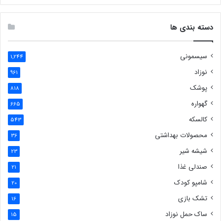
دسته بندی ها
سیسمونی
1,244
نوزاد
961
پوشک
818
گهواره
665
کالسکه
543
محصولات بهداشتی
36
شیشه شیر
23
صندلی غذا
21
شامپو کودک
20
تشک بازی
16
ساک حمل نوزاد
15