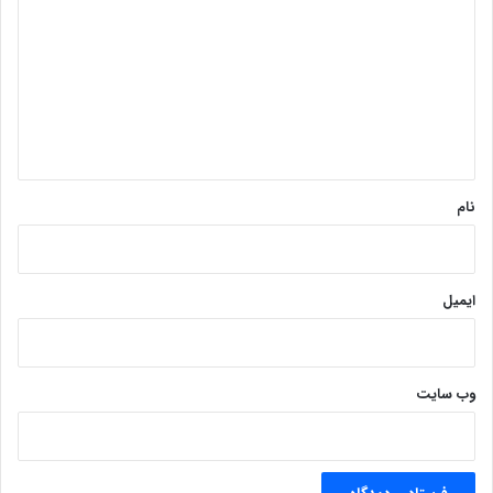
ی
د
گ
ا
ه
*
نام
ایمیل
وب‌ سایت