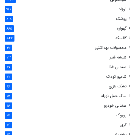
نوزاد
961
پوشک
818
گهواره
665
کالسکه
543
محصولات بهداشتی
36
شیشه شیر
23
صندلی غذا
21
شامپو کودک
20
تشک بازی
16
ساک حمل نوزاد
15
صندلی خودرو
16
روروک
15
کریر
14
پشه بند
13