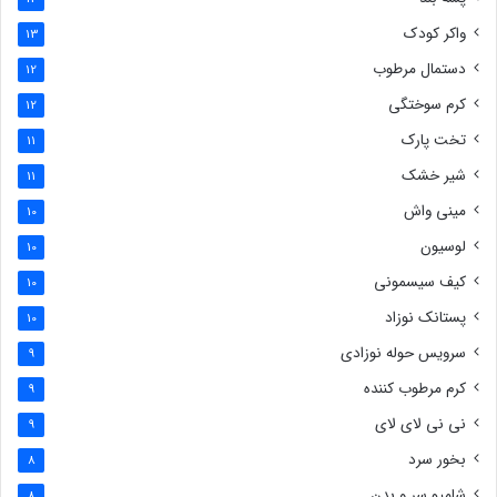
واکر کودک
13
دستمال مرطوب
12
کرم سوختگی
12
تخت پارک
11
شیر خشک
11
مینی واش
10
لوسیون
10
کیف سیسمونی
10
پستانک نوزاد
10
سرویس حوله نوزادی
9
کرم مرطوب کننده
9
نی نی لای لای
9
بخور سرد
8
شامپو سر و بدن
8