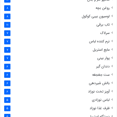
روغن بچه
8
لوسیون بیبی کوکول
8
تاب برقی
11
سرلاک
7
نرم کننده لباس
7
مایع استریل
7
پوار بینی
7
دندان گیر
6
ست جغجغه
6
بالش شیردهی
6
آویز تخت نوزاد
6
لباس نوزادی
5
ظرف غذا نوزاد
5
دستگاه استریل
5