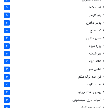
قطره خواب
5
پتو کارترز
5
پودر صابون
4
تب سنج
4
خمیر دندان
4
پوره میوه
4
سر شیشه
4
شانه نوزاذ
3
شامپو بدن
3
کرم ضد ترک شکم
3
ست آغازین
3
برس و شانه چیکو
4
اسباب بازی سیسمونی
3
اسپری ضد گزش
3