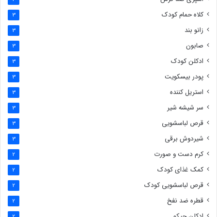
کلاه حمام کودک
3
زانو بند
3
صابون
3
ادکلن کودک
3
پودر بیسکویت
3
استریل کننده
3
سر شیشه شیر
3
قرص لباسشویی
3
شیردوش برقی
3
کرم دست و صورت
2
کمک غذای کودک
2
قرص لباسشویی کودک
2
قطره ضد نفخ
2
ادکلن چیکو
2