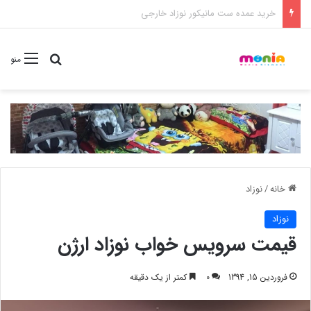
خرید شامپو سر و بدن 500 میل کودک موستلا
جستجو برا
منو
خانه
/
نوزاد
نوزاد
قیمت سرویس خواب نوزاد ارژن
فروردین 15, 1394
0
کمتر از یک دقیقه