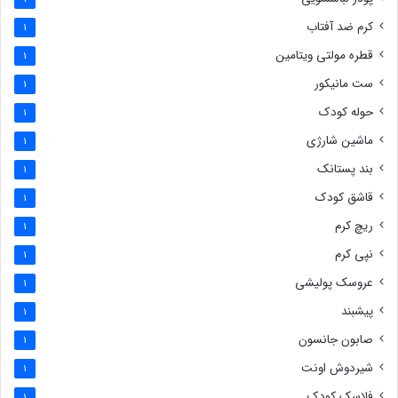
کرم ضد آفتاب
1
قطره مولتی ویتامین
1
ست مانیکور
1
حوله کودک
1
ماشین شارژی
1
بند پستانک
1
قاشق کودک
1
ریچ کرم
1
نپی کرم
1
عروسک پولیشی
1
پیشبند
1
صابون جانسون
1
شیردوش اونت
1
فلاسک کودک
1