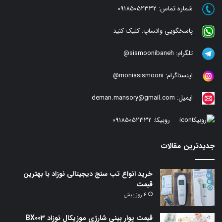
شماره تماس:
09185052332
پاسخگویی واتساپ:
کلیک کنید
تلگرام:
sismoonibaneh@
اینستاگرام:
moniasismooni@
ایمیل:
deman.mansory@gmail.com
روبیکا:
09185052332
جدیدترین مقالات
خرید انواع تب سنج دیجیتالی نوزاد با بهترین
قیمت
4 روز پیش
قیمت پوار بینی شارژی موزیکال نوزاد BX003