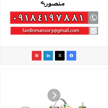
فیس بوک
X
لینکدین
‫پین‌ترست