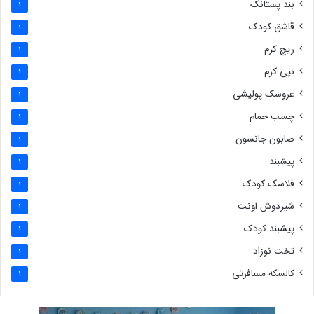
بند پستانک
1
قاشق کودک
1
ریچ کرم
1
نپی کرم
1
عروسک پولیشی
1
چسب حمام
1
صابون جانسون
1
پیشبند
1
فلاسک کودک
1
شیردوش اونت
1
پیشبند کودک
1
تخت نوزاد
1
کالسکه مسافرتی
1