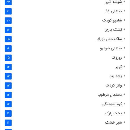
شیشه شیر
23
صندلی غذا
21
شامپو کودک
20
تشک بازی
16
ساک حمل نوزاد
15
صندلی خودرو
16
روروک
15
کریر
14
پشه بند
13
واکر کودک
13
دستمال مرطوب
12
کرم سوختگی
12
تخت پارک
11
شیر خشک
11