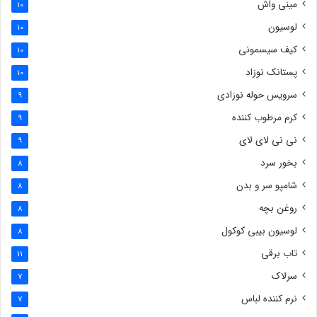
مینی واش
10
لوسیون
10
کیف سیسمونی
10
پستانک نوزاد
10
سرویس حوله نوزادی
9
کرم مرطوب کننده
9
نی نی لای لای
9
بخور سرد
8
شامپو سر و بدن
8
روغن بچه
8
لوسیون بیبی کوکول
8
تاب برقی
11
سرلاک
7
نرم کننده لباس
7