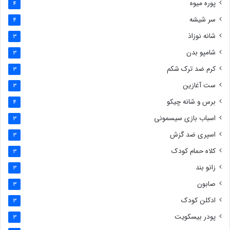
پوره میوه
4
سر شیشه
4
شانه نوزاذ
3
شامپو بدن
3
کرم ضد ترک شکم
3
ست آغازین
3
برس و شانه چیکو
4
اسباب بازی سیسمونی
3
اسپری ضد گزش
3
کلاه حمام کودک
3
زانو بند
3
صابون
3
ادکلن کودک
3
پودر بیسکویت
3