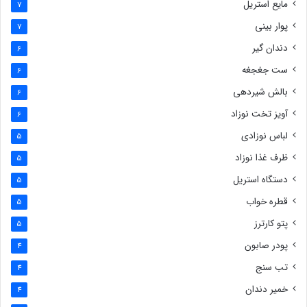
مایع استریل
7
پوار بینی
7
دندان گیر
6
ست جغجغه
6
بالش شیردهی
6
آویز تخت نوزاد
6
لباس نوزادی
5
ظرف غذا نوزاد
5
دستگاه استریل
5
قطره خواب
5
پتو کارترز
5
پودر صابون
4
تب سنج
4
خمیر دندان
4