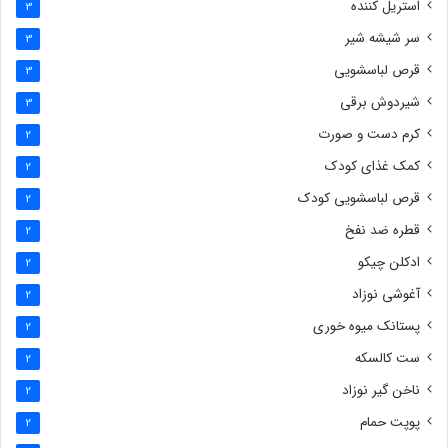
استریل کننده
3
سر شیشه شیر
3
قرص لباسشویی
3
شیردوش برقی
3
کرم دست و صورت
2
کمک غذای کودک
2
قرص لباسشویی کودک
2
قطره ضد نفخ
2
ادکلن چیکو
2
آغوشی نوزاد
2
پستانک میوه خوری
2
ست کالسکه
2
ناخن گیر نوزاد
2
پوپت حمام
2