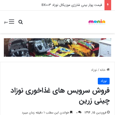
قیمت پوار بینی شارژی موزیکال نوزاد BX003
جستجو برا
منو
خانه
/
نوزاد
نوزاد
فروش سرویس های غذاخوری نوزاد
چینی زرین
فروردین 15, 1394
0
خواندن این مطلب 1 دقیقه زمان میبرد