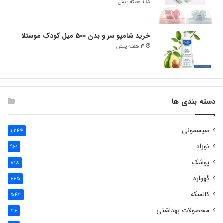
1 هفته پیش
خرید شامپو سر و بدن 500 میل کودک موستلا
3 هفته پیش
دسته بندی ها
سیسمونی
1,244
نوزاد
961
پوشک
818
گهواره
665
کالسکه
543
محصولات بهداشتی
36